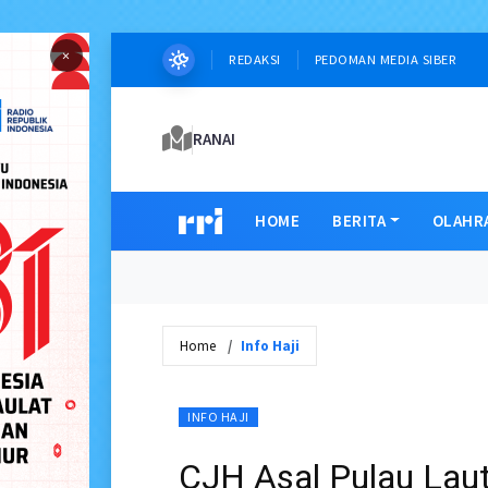
×
REDAKSI
PEDOMAN MEDIA SIBER
RANAI
HOME
BERITA
OLAHR
Home
Info Haji
INFO HAJI
CJH Asal Pulau Laut