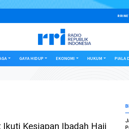
RRINE
AGA
GAYA HIDUP
EKONOMI
HUKUM
PIALA 
B
J
 Ikuti Kesiapan Ibadah Haji
P