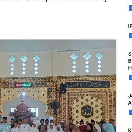
I
S
B
H
J
A
K