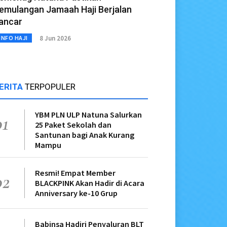
emulangan Jamaah Haji Berjalan
ancar
8 Jun 2026
INFO HAJI
ERITA
TERPOPULER
YBM PLN ULP Natuna Salurkan
01
25 Paket Sekolah dan
Santunan bagi Anak Kurang
Mampu
Resmi! Empat Member
02
BLACKPINK Akan Hadir di Acara
Anniversary ke-10 Grup
Babinsa Hadiri Penyaluran BLT