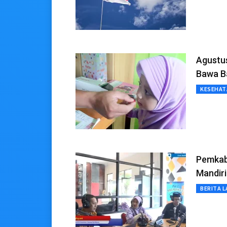
Agustu
Bawa B
KESEHAT
Pemkab
Mandir
BERITA L