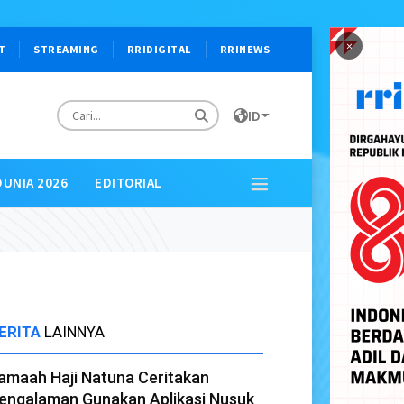
×
T
STREAMING
RRIDIGITAL
RRINEWS
ID
DUNIA 2026
EDITORIAL
ERITA
LAINNYA
amaah Haji Natuna Ceritakan
engalaman Gunakan Aplikasi Nusuk