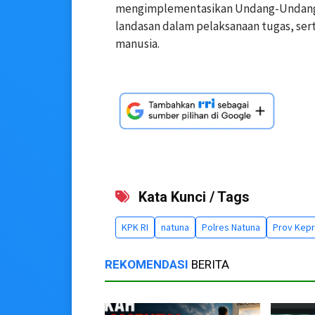
mengimplementasikan Undang-Undang Nom
landasan dalam pelaksanaan tugas, sert
manusia.
Kata Kunci / Tags
KPK RI
natuna
Polres Natuna
Prov Kepr
REKOMENDASI
BERITA