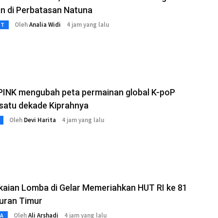
n di Perbatasan Natuna
Oleh
Analia Widi
4 jam yang lalu
3T
INK mengubah peta permainan global K-poP
satu dekade Kiprahnya
Oleh
Devi Harita
4 jam yang lalu
kaian Lomba di Gelar Memeriahkan HUT RI ke 81
uran Timur
Oleh
Ali Arshadi
4 jam yang lalu
TA