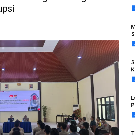
upsi
M
S
S
K
L
P
T