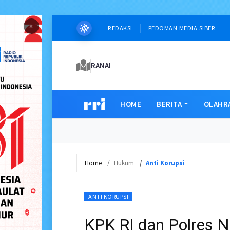
×
REDAKSI
PEDOMAN MEDIA SIBER
RANAI
HOME
BERITA
OLAHR
Home
Hukum
Anti Korupsi
ANTI KORUPSI
KPK RI dan Polres N