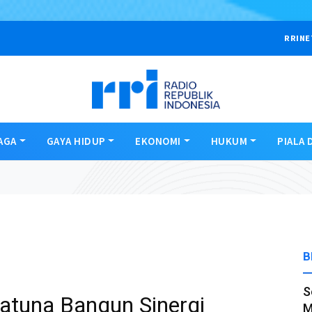
RRINE
AGA
GAYA HIDUP
EKONOMI
HUKUM
PIALA 
B
S
atuna Bangun Sinergi
M