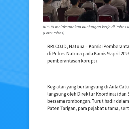
KPK RI melaksanakan kunjungan kerja di Polres
(Foto:Polres)
RRI.CO.ID, ‎Natuna – Komisi Pemberant
di Polres Natuna pada Kamis 9 april 2
pemberantasan korupsi.
‎Kegiatan yang berlangsung di Aula Cat
langsung oleh Direktur Koordinasi dan 
bersama rombongan. Turut hadir dalam
Paten Tarigan, para pejabat utama, ser