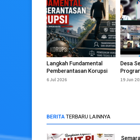
Langkah Fundamental
Desa Sepe
Pemberantasan Korupsi
Program
2026
6 Jul 2026
19 Jun 2
BERITA
TERBARU LAINNYA
Semara