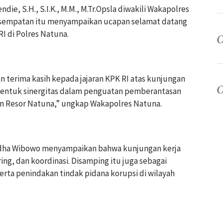
die, S.H., S.I.K., M.M., M.Tr.Opsla diwakili Wakapolres
esempatan itu menyampaikan ucapan selamat datang
RI di Polres Natuna.
 terima kasih kepada jajaran KPK RI atas kunjungan
i bentuk sinergitas dalam penguatan pemberantasan
ian Resor Natuna,” ungkap Wakapolres Natuna.
Yudha Wibowo menyampaikan bahwa kunjungan kerja
ng, dan koordinasi. Disamping itu juga sebagai
rta penindakan tindak pidana korupsi di wilayah