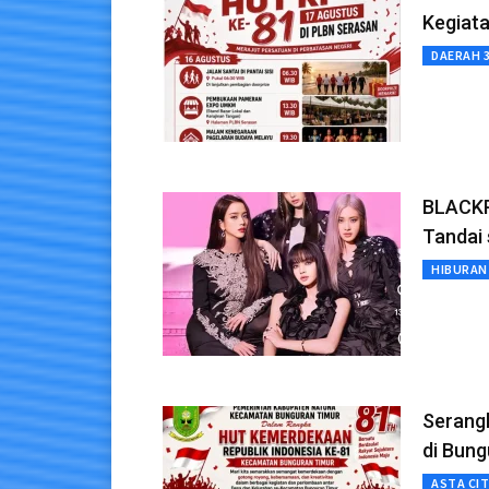
Kegiata
DAERAH 
BLACKP
Tandai 
HIBURAN
Serang
di Bung
ASTA CI