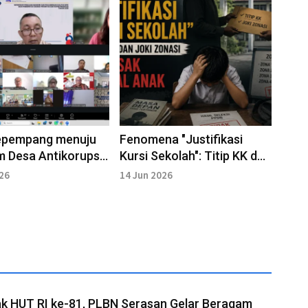
mpang menuju
Fenomena "Justifikasi
 Desa Antikorupsi
Kursi Sekolah": Titip KK dan
Joki Zonasi merusak
026
14 Jun 2026
Mental Anak
k HUT RI ke-81, PLBN Serasan Gelar Beragam