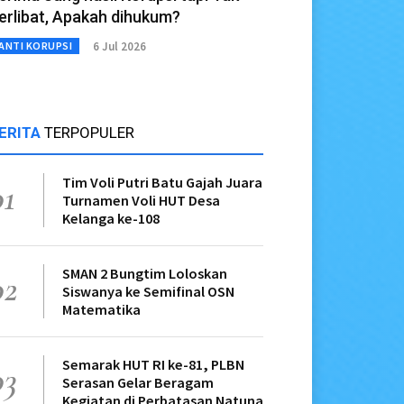
erlibat, Apakah dihukum?
6 Jul 2026
ANTI KORUPSI
ERITA
TERPOPULER
Tim Voli Putri Batu Gajah Juara
01
Turnamen Voli HUT Desa
Kelanga ke-108
SMAN 2 Bungtim Loloskan
02
Siswanya ke Semifinal OSN
Matematika
Semarak HUT RI ke-81, PLBN
03
Serasan Gelar Beragam
Kegiatan di Perbatasan Natuna