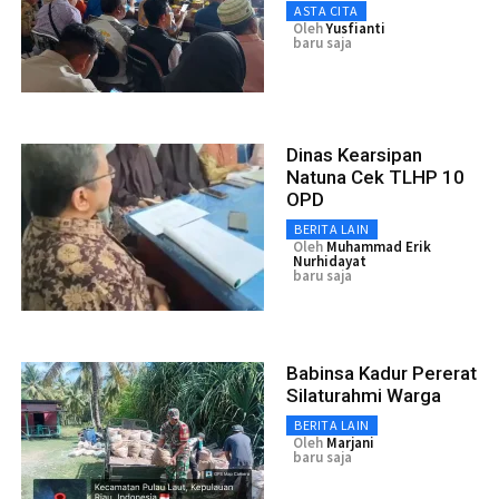
ASTA CITA
Oleh
Yusfianti
baru saja
Dinas Kearsipan
Natuna Cek TLHP 10
OPD
BERITA LAIN
Oleh
Muhammad Erik
Nurhidayat
baru saja
Babinsa Kadur Pererat
Silaturahmi Warga
BERITA LAIN
Oleh
Marjani
baru saja