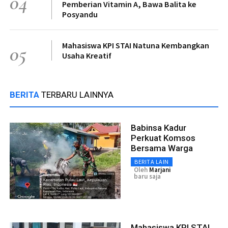
04
Pemberian Vitamin A, Bawa Balita ke
Posyandu
Mahasiswa KPI STAI Natuna Kembangkan
05
Usaha Kreatif
BERITA
TERBARU LAINNYA
Babinsa Kadur
Perkuat Komsos
Bersama Warga
BERITA LAIN
Oleh
Marjani
baru saja
Mahasiswa KPI STAI