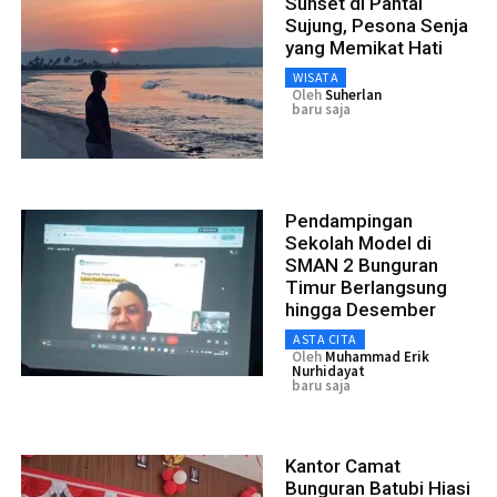
Sunset di Pantai
Sujung, Pesona Senja
yang Memikat Hati
WISATA
Oleh
Suherlan
baru saja
Pendampingan
Sekolah Model di
SMAN 2 Bunguran
Timur Berlangsung
hingga Desember
ASTA CITA
Oleh
Muhammad Erik
Nurhidayat
baru saja
Kantor Camat
Bunguran Batubi Hiasi