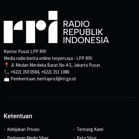
Kantor Pusat LPP RRI
Media radio berita online terpercaya - LPP RRI
📍 Jl. Medan Merdeka Barat No.4-5, Jakarta Pusat.
📞 +6221 350 0584, +6221 351 1086
📩 Pemberitaan: beritapro3@rri.go.id
Ketentuan
Kebijakan Privasi
Tentang Kami
Pedoman Media Siber
Peta Situs