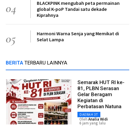
BLACKPINK mengubah peta permainan
04
global K-poP Tandai satu dekade
Kiprahnya
Harmoni Warna Senja yang Memikat di
05
Selat Lampa
BERITA
TERBARU LAINNYA
Semarak HUT RI ke-
81, PLBN Serasan
Gelar Beragam
Kegiatan di
Perbatasan Natuna
DAERAH 3T
Oleh
Analia Widi
6 jam yang lalu