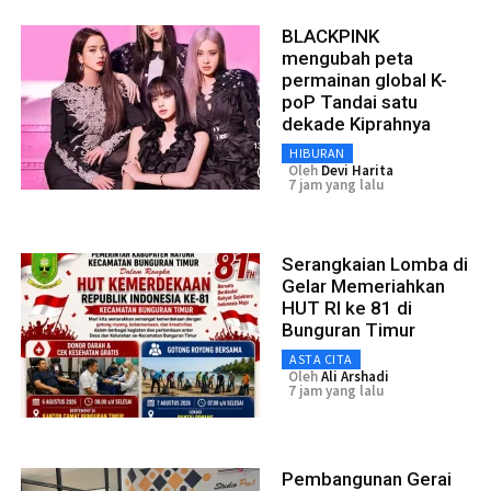
BLACKPINK
mengubah peta
permainan global K-
poP Tandai satu
dekade Kiprahnya
HIBURAN
Oleh
Devi Harita
7 jam yang lalu
Serangkaian Lomba di
Gelar Memeriahkan
HUT RI ke 81 di
Bunguran Timur
ASTA CITA
Oleh
Ali Arshadi
7 jam yang lalu
Pembangunan Gerai