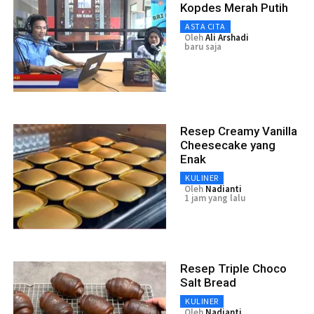
Kopdes Merah Putih
ASTA CITA
Oleh
Ali Arshadi
baru saja
Resep Creamy Vanilla
Cheesecake yang
Enak
KULINER
Oleh
Nadianti
1 jam yang lalu
Resep Triple Choco
Salt Bread
KULINER
Oleh
Nadianti