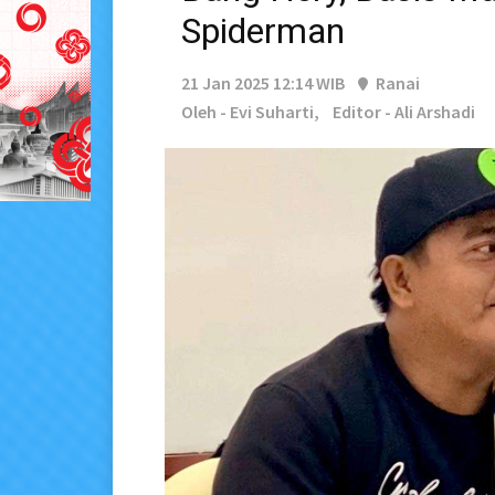
Spiderman
21 Jan 2025 12:14 WIB
Ranai
Oleh - Evi Suharti,
Editor - Ali Arshadi