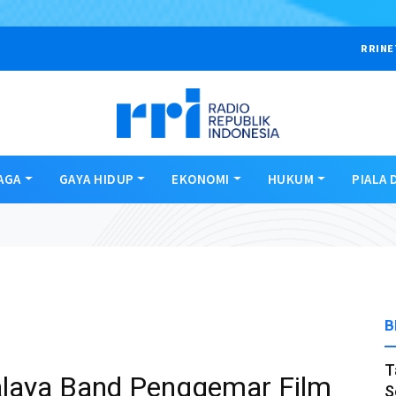
RRINE
AGA
GAYA HIDUP
EKONOMI
HUKUM
PIALA 
B
T
alaya Band Penggemar Film
S