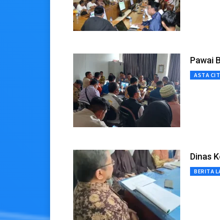
Pawai B
ASTA CI
Dinas 
BERITA L