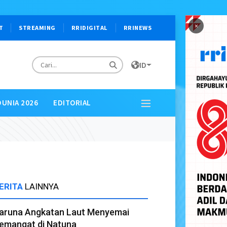
×
T
STREAMING
RRIDIGITAL
RRINEWS
ID
DUNIA 2026
EDITORIAL
ERITA
LAINNYA
aruna Angkatan Laut Menyemai
emangat di Natuna