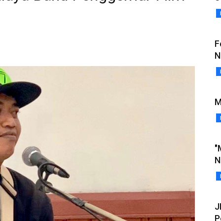
F
N
M
"
N
J
P