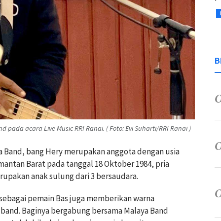
B
pada acara Live Music RRI Ranai. ( Foto: Evi Suharti/RRI Ranai )
ya Band, bang Hery merupakan anggota dengan usia
limantan Barat pada tanggal 18 Oktober 1984, pria
upakan anak sulung dari 3 bersaudara.
 sebagai pemain Bas juga memberikan warna
band. Baginya bergabung bersama Malaya Band