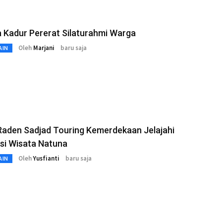
 Kadur Pererat Silaturahmi Warga
Oleh
Marjani
baru saja
AIN
Raden Sadjad Touring Kemerdekaan Jelajahi
si Wisata Natuna
Oleh
Yusfianti
baru saja
AIN