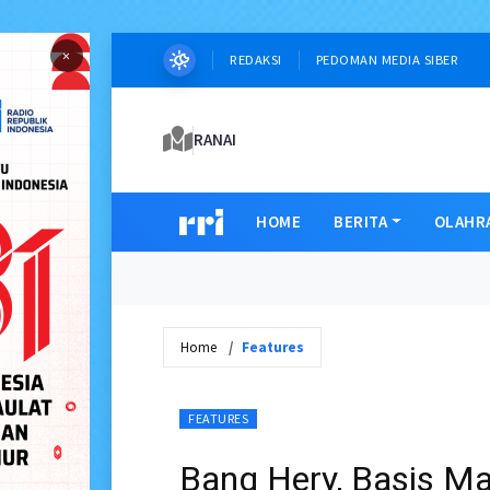
×
REDAKSI
PEDOMAN MEDIA SIBER
RANAI
HOME
BERITA
OLAHR
Home
Features
FEATURES
Bang Hery, Basis M