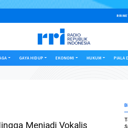
RRINE
AGA
GAYA HIDUP
EKONOMI
HUKUM
PIALA 
B
T
Hingga Menjadi Vokalis
S