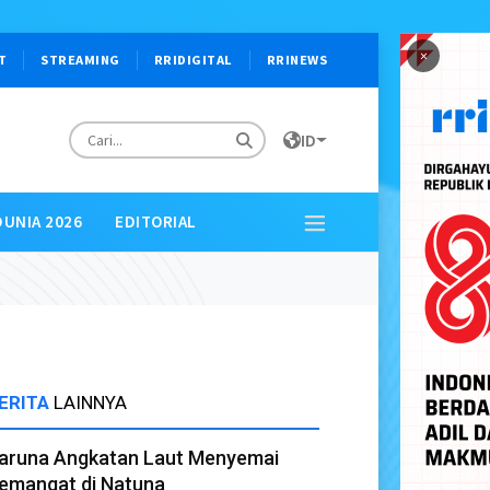
×
T
STREAMING
RRIDIGITAL
RRINEWS
ID
DUNIA 2026
EDITORIAL
ERITA
LAINNYA
aruna Angkatan Laut Menyemai
emangat di Natuna