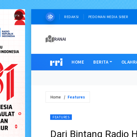
×
REDAKSI
PEDOMAN MEDIA SIBER
RANAI
HOME
BERITA
OLAHR
Home
Features
FEATURES
Dari Bintang Radio 