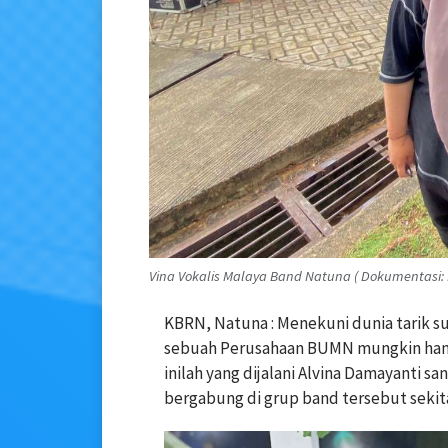
Vina Vokalis Malaya Band Natuna ( Dokumentasi: 
KBRN, Natuna : Menekuni dunia tarik su
sebuah Perusahaan BUMN mungkin hanya 
inilah yang dijalani Alvina Damayanti san
bergabung di grup band tersebut sekita