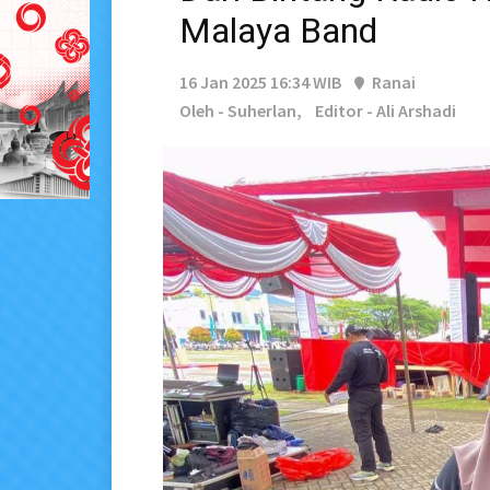
Malaya Band
16 Jan 2025 16:34 WIB
Ranai
Oleh - Suherlan,
Editor - Ali Arshadi