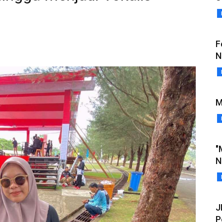
F
N
M
"
N
J
P