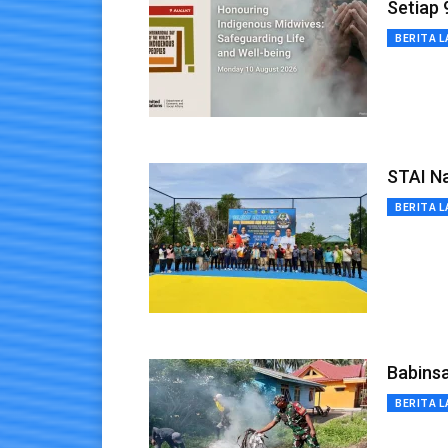
Setiap
BERITA L
STAI N
BERITA L
Babins
BERITA L