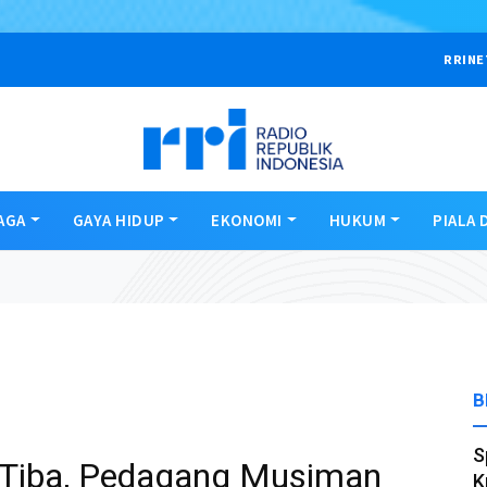
RRINE
AGA
GAYA HIDUP
EKONOMI
HUKUM
PIALA 
B
S
Tiba, Pedagang Musiman
K