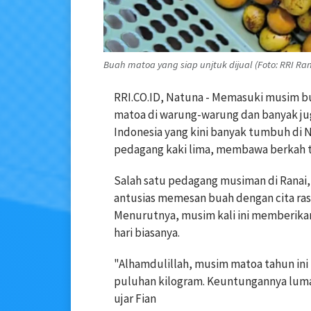
Buah matoa yang siap unjtuk dijual (Foto: RRI Ran
RRI.CO.ID, Natuna - Memasuki musim b
matoa di warung-warung dan banyak juga
Indonesia yang kini banyak tumbuh di 
pedagang kaki lima, membawa berkah te
Salah satu pedagang musiman di Ranai
antusias memesan buah dengan cita ras
Menurutnya, musim kali ini memberikan
hari biasanya.
"Alhamdulillah, musim matoa tahun ini 
puluhan kilogram. Keuntungannya lum
ujar Fian