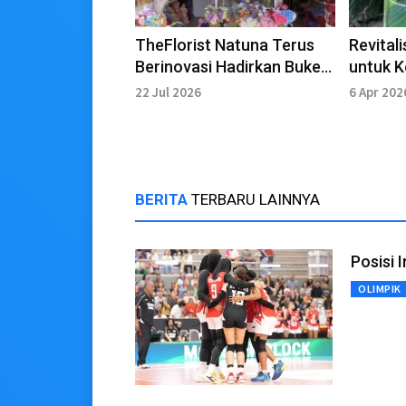
TheFlorist Natuna Terus
Revital
Berinovasi Hadirkan Buket
untuk K
Kreatif untuk Berbagai
Karbohi
22 Jul 2026
6 Apr 202
Momen
BERITA
TERBARU LAINNYA
Posisi 
OLIMPIK