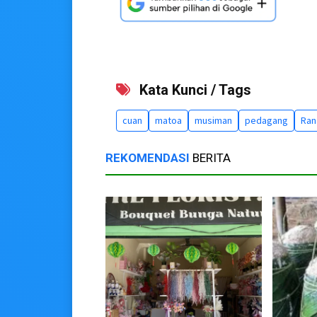
Kata Kunci / Tags
cuan
matoa
musiman
pedagang
Ran
REKOMENDASI
BERITA