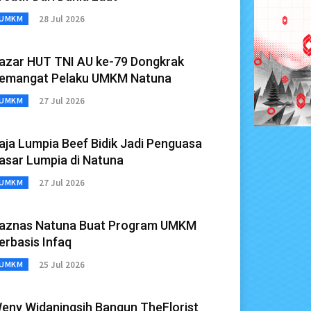
28 Jul 2026
UMKM
azar HUT TNI AU ke-79 Dongkrak
emangat Pelaku UMKM Natuna
27 Jul 2026
UMKM
aja Lumpia Beef Bidik Jadi Penguasa
asar Lumpia di Natuna
27 Jul 2026
UMKM
aznas Natuna Buat Program UMKM
erbasis Infaq
25 Jul 2026
UMKM
eny Widaningsih Bangun TheFlorist