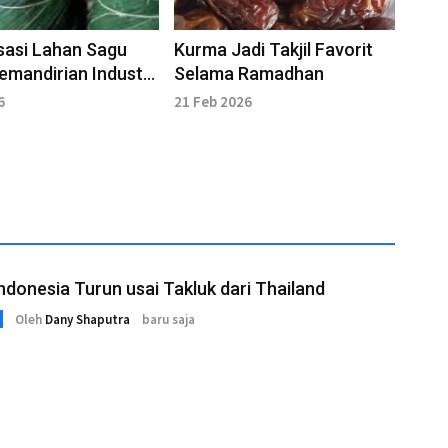
isasi Lahan Sagu
Kurma Jadi Takjil Favorit
emandirian Industri
Selama Ramadhan
drat Non-Beras
6
21 Feb 2026
Indonesia Turun usai Takluk dari Thailand
Oleh
Dany Shaputra
baru saja