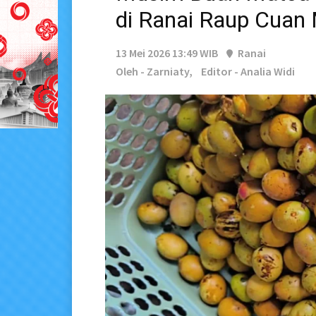
di Ranai Raup Cuan
13 Mei 2026 13:49 WIB
Ranai
Oleh - Zarniaty,
Editor - Analia Widi