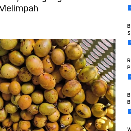
 Melimpah
B
S
R
P
B
B
W