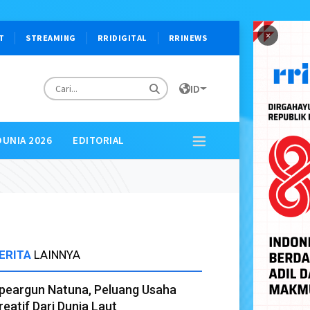
×
T
STREAMING
RRIDIGITAL
RRINEWS
ID
DUNIA 2026
EDITORIAL
ERITA
LAINNYA
peargun Natuna, Peluang Usaha
reatif Dari Dunia Laut