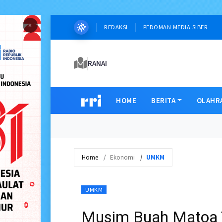
×
REDAKSI
PEDOMAN MEDIA SIBER
RANAI
HOME
BERITA
OLAHR
Home
Ekonomi
UMKM
UMKM
Musim Buah Matoa 