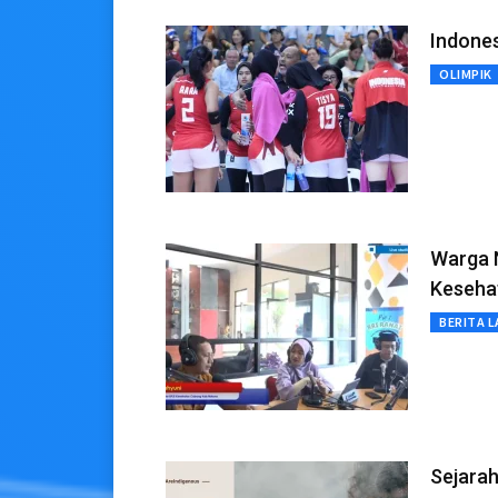
Indones
OLIMPIK
Warga 
Keseha
BERITA L
Sejarah