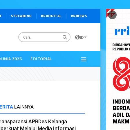
×
T
STREAMING
RRIDIGITAL
RRINEWS
ID
DUNIA 2026
EDITORIAL
ERITA
LAINNYA
ransparansi APBDes Kelanga
iperkuat Melalui Media Informasi