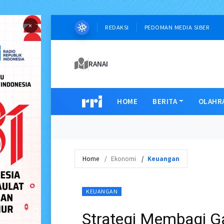
×
REDAKSI
PEDOMAN MEDIA SIBER
RANAI
HOME
BERITA
OLAHR
Home
Ekonomi
Keuangan
KEUANGAN
Strategi Membagi G