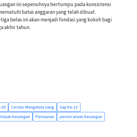
keuangan ini sepenuhnya bertumpu pada konsistensi
matuhi batas anggaran yang telah dibuat.
iga belas ini akan menjadi fondasi yang kokoh bagi
a akhir tahun.
-20
Cerdas Mengelola Uang
Gaji Ke-13
lolaan keuangan
Pensiunan
perencanaan keuangan