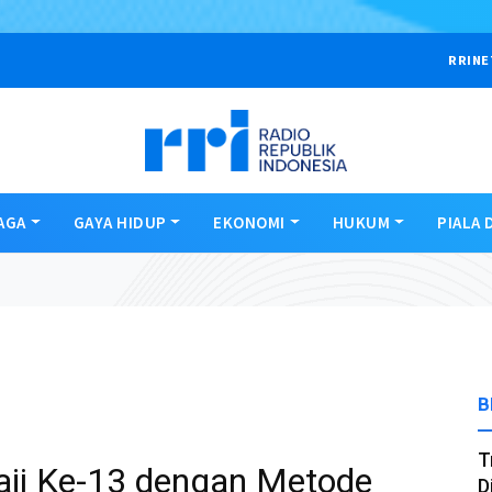
RRINE
AGA
GAYA HIDUP
EKONOMI
HUKUM
PIALA 
B
T
aji Ke-13 dengan Metode
D