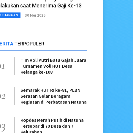
ilakukan saat Menerima Gaji Ke-13
30 Mei 2026
KEUANGAN
ERITA
TERPOPULER
Tim Voli Putri Batu Gajah Juara
01
Turnamen Voli HUT Desa
Kelanga ke-108
Semarak HUT RI ke-81, PLBN
02
Serasan Gelar Beragam
Kegiatan di Perbatasan Natuna
Kopdes Merah Putih di Natuna
03
Tersebar di 70 Desa dan 7
Kelurahan