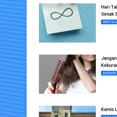
Hari Ta
Simak 
BERITA L
Jangan 
Kekuran
KESEHAT
Kamis L