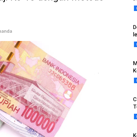
D
rnanda
l
M
K
C
T
K