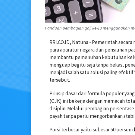
Panduan pembagian gaji ke-13 menggunakan met
RRI.CO.ID, Natuna - Pemerintah secara 
para aparatur negara dan pensiunan pa
membantu pemenuhan kebutuhan keluar
menguap begitu saja tanpa bekas, pen
menjadi salah satu solusi paling efek
tersebut.
Prinsip dasar dari formula populer yan
(OJK) ini bekerja dengan memecah tota
disiplin. Melalui pembagian persentase 
payah tanpa perlu mengorbankan stabili
Porsi terbesar yaitu sebesar 50 persen 