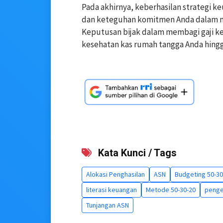
Pada akhirnya, keberhasilan strategi 
dan keteguhan komitmen Anda dalam me
Keputusan bijak dalam membagi gaji ket
kesehatan kas rumah tangga Anda hingg
Kata Kunci / Tags
Alokasi Penghasilan
ASN
Budgeting 50-30
literasi keuangan
Metode 50-30-20
penge
Tunjangan ASN