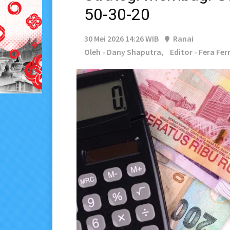
50-30-20
30 Mei 2026 14:26 WIB
Ranai
Oleh - Dany Shaputra,
Editor - Fera Fe