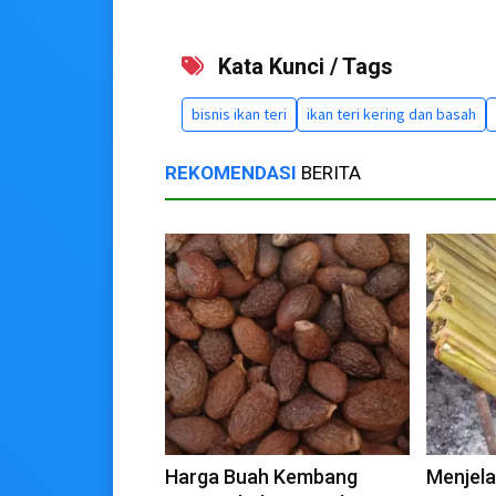
Kata Kunci / Tags
bisnis ikan teri
ikan teri kering dan basah
REKOMENDASI
BERITA
Harga Buah Kembang
Menjela