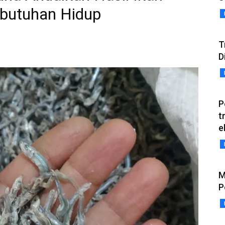
ebutuhan Hidup
T
D
P
t
e
M
P