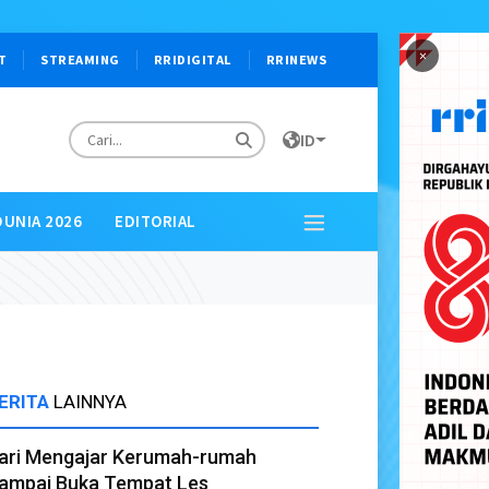
×
T
STREAMING
RRIDIGITAL
RRINEWS
ID
DUNIA 2026
EDITORIAL
ERITA
LAINNYA
ari Mengajar Kerumah-rumah
ampai Buka Tempat Les