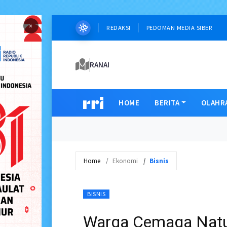
×
REDAKSI
PEDOMAN MEDIA SIBER
RANAI
HOME
BERITA
OLAHR
Home
Ekonomi
Bisnis
BISNIS
Warga Cemaga Natun