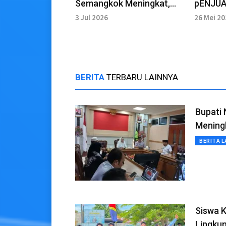
Semangkok Meningkat,
pENJUALA
Warga Ranai Mulai Berburu
Bapak S
3 Jul 2026
26 Mei 2
ke Hutan
Tajam
BERITA
TERBARU LAINNYA
Bupati 
Mening
BERITA L
Siswa 
Lingkun