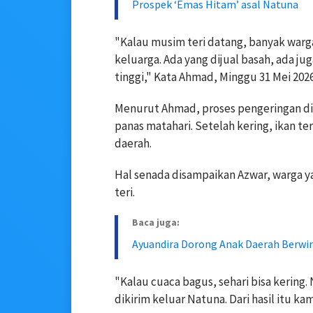
Prospek ‘Emas Hitam’ asal Natuna
"Kalau musim teri datang, banyak war
keluarga. Ada yang dijual basah, ada ju
tinggi," Kata Ahmad, Minggu 31 Mei 2026
Menurut Ahmad, proses pengeringan di
panas matahari. Setelah kering, ikan t
daerah.
Hal senada disampaikan Azwar, warga y
teri.
Baca juga:
Ayuandira Dorong Anak Daerah Berwi
"Kalau cuaca bagus, sehari bisa kering.
dikirim keluar Natuna. Dari hasil itu k