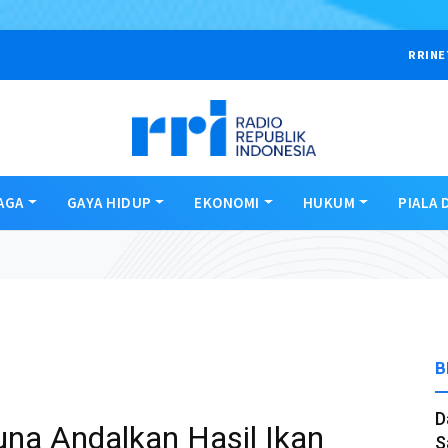
RRINE
AGA
GAYA HIDUP
EKONOMI
HUKUM
PIALA 
B
D
a Andalkan Hasil Ikan
S