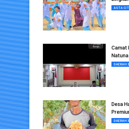
ASTA CI
Camat B
Natuna
DAERAH 
Desa H
Premi
DAERAH 