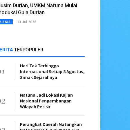
usim Durian, UMKM Natuna Mulai
roduksi Gula Durian
13 Jul 2026
BISNIS
ERITA
TERPOPULER
Hari Tak Terhingga
01
Internasional Setiap 8 Agustus,
Simak Sejarahnya
Natuna Jadi Lokasi Kajian
02
Nasional Pengembangan
Wilayah Pesisir
Perangkat Daerah Matangkan
03