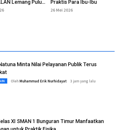
N Lemang Pulut
Praktis Para Ibu-Ibu
afi’i Meningkat
026
26 Mei 2026
Natuna Minta Nilai Pelayanan Publik Terus
kat
Oleh
Muhammad Erik Nurhidayat
3 jam yang lalu
AIN
Kelas XI SMAN 1 Bunguran Timur Manfaatkan
gan untuk Praktik Fisika