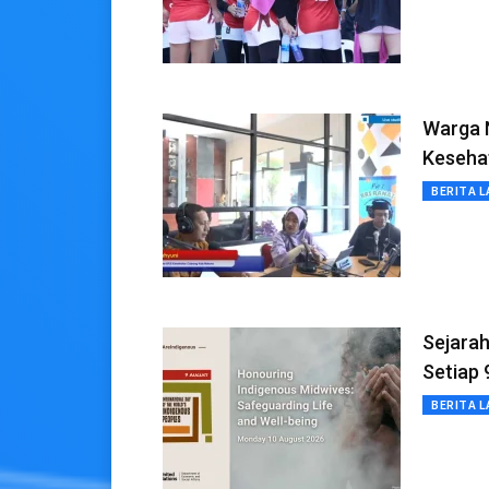
Warga 
Keseha
BERITA L
Sejarah
Setiap
BERITA L