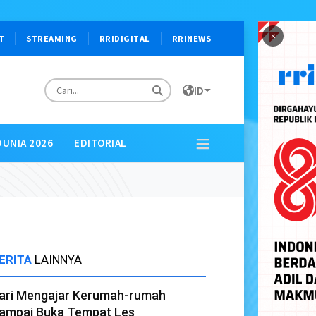
×
T
STREAMING
RRIDIGITAL
RRINEWS
ID
DUNIA 2026
EDITORIAL
ERITA
LAINNYA
ari Mengajar Kerumah-rumah
ampai Buka Tempat Les