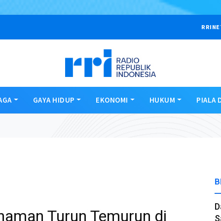
RRINE
AGA
GAYA HIDUP
EKONOMI
HUKUM
PIALA 
B
D
naman Turun Temurun di
S