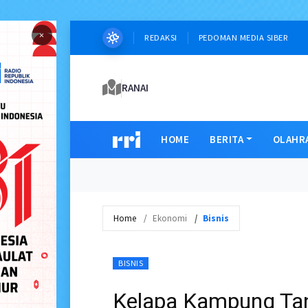
×
REDAKSI
PEDOMAN MEDIA SIBER
RANAI
HOME
BERITA
OLAHR
Home
Ekonomi
Bisnis
BISNIS
Kelapa Kampung Ta