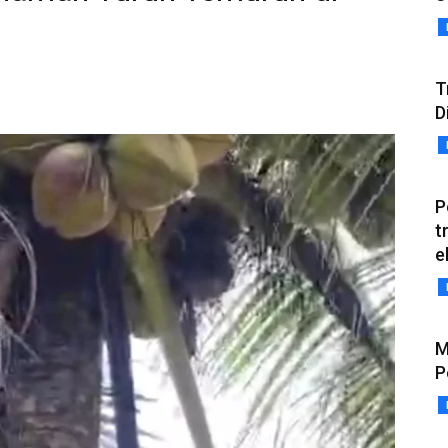
T
D
P
t
e
M
P