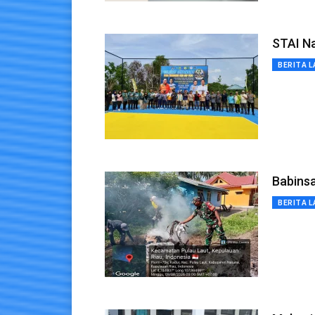
STAI N
BERITA L
Babins
BERITA L