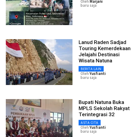
Oleh
Marjani
baru saja
Lanud Raden Sadjad
Touring Kemerdekaan
Jelajahi Destinasi
Wisata Natuna
BERITA LAIN
Oleh
Yusfianti
baru saja
Bupati Natuna Buka
MPLS Sekolah Rakyat
Terintegrasi 32
ASTA CITA
Oleh
Yusfianti
baru saja