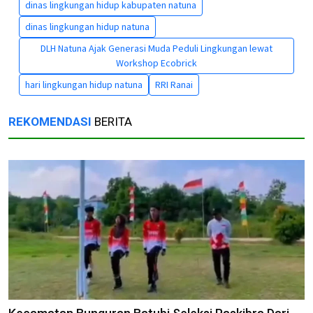
dinas lingkungan hidup kabupaten natuna
dinas lingkungan hidup natuna
DLH Natuna Ajak Generasi Muda Peduli Lingkungan lewat
Workshop Ecobrick
hari lingkungan hidup natuna
RRI Ranai
REKOMENDASI
BERITA