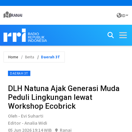
RANAI
ID
Home
Berita
Daerah 3T
DAERAH 3T
DLH Natuna Ajak Generasi Muda
Peduli Lingkungan lewat
Workshop Ecobrick
Oleh - Evi Suharti
Editor - Analia Widi
05 Jun 2026 19:14 WIB
Ranai