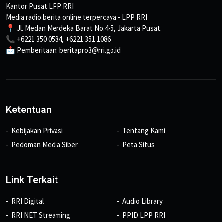
Kantor Pusat LPP RRI
Media radio berita online terpercaya - LPP RRI
📍 Jl. Medan Merdeka Barat No.4-5, Jakarta Pusat.
📞 +6221 350 0584, +6221 351 1086
📩 Pemberitaan: beritapro3@rri.go.id
Ketentuan
Kebijakan Privasi
Tentang Kami
Pedoman Media Siber
Peta Situs
Link Terkait
RRI Digital
Audio Library
RRI NET Streaming
PPID LPP RRI