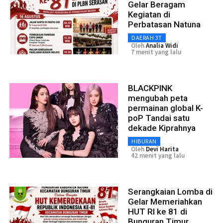
Gelar Beragam
Kegiatan di
Perbatasan Natuna
DAERAH 3T
Oleh
Analia Widi
7 menit yang lalu
BLACKPINK
mengubah peta
permainan global K-
poP Tandai satu
dekade Kiprahnya
HIBURAN
Oleh
Devi Harita
42 menit yang lalu
Serangkaian Lomba di
Gelar Memeriahkan
HUT RI ke 81 di
Bunguran Timur