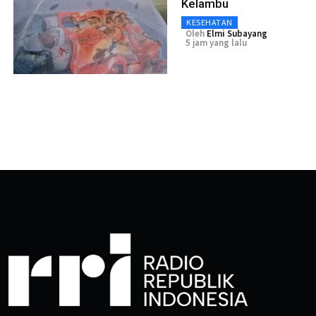
Kelambu
KESEHATAN
Oleh
Elmi Subayang
5 jam yang lalu