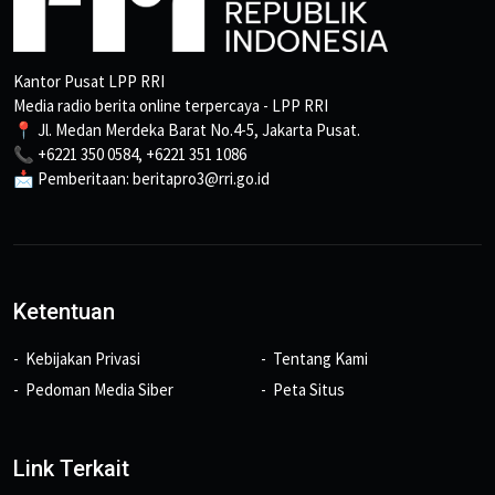
Kantor Pusat LPP RRI
Media radio berita online terpercaya - LPP RRI
📍 Jl. Medan Merdeka Barat No.4-5, Jakarta Pusat.
📞 +6221 350 0584, +6221 351 1086
📩 Pemberitaan: beritapro3@rri.go.id
Ketentuan
Kebijakan Privasi
Tentang Kami
Pedoman Media Siber
Peta Situs
Link Terkait