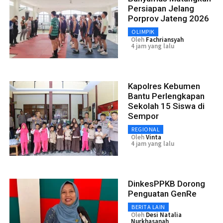
Persiapan Jelang
Porprov Jateng 2026
OLIMPIK
Oleh
Fachriansyah
4 jam yang lalu
Kapolres Kebumen
Bantu Perlengkapan
Sekolah 15 Siswa di
Sempor
REGIONAL
Oleh
Vinta
4 jam yang lalu
DinkesPPKB Dorong
Penguatan GenRe
BERITA LAIN
Oleh
Desi Natalia
Nurkhasanah