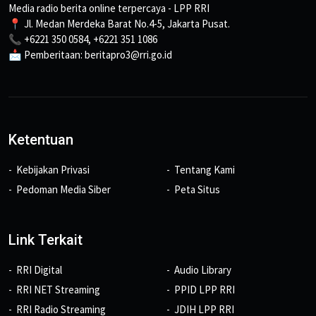
Media radio berita online terpercaya - LPP RRI
📍 Jl. Medan Merdeka Barat No.4-5, Jakarta Pusat.
📞 +6221 350 0584, +6221 351 1086
📩 Pemberitaan: beritapro3@rri.go.id
Ketentuan
Kebijakan Privasi
Tentang Kami
Pedoman Media Siber
Peta Situs
Link Terkait
RRI Digital
Audio Library
RRI NET Streaming
PPID LPP RRI
RRI Radio Streaming
JDIH LPP RRI