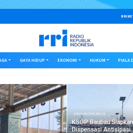
RRINE
AGA
GAYA HIDUP
EKONOMI
HUKUM
PIALA 
ARUS MUDIK/BALIK
KSOP Baubau Siapka
Dispensasi Antisipasi