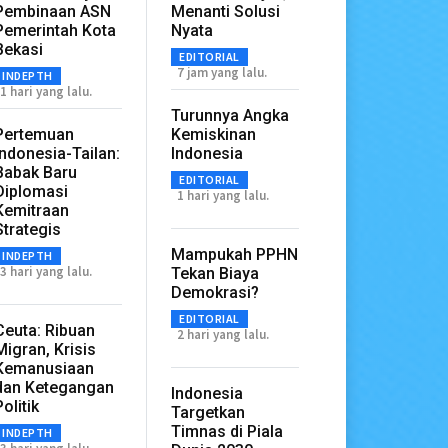
Pembinaan ASN
Menanti Solusi
Pemerintah Kota
Nyata
Bekasi
EDITORIAL
7 jam yang lalu.
INDEPTH
1 hari yang lalu.
Turunnya Angka
Pertemuan
Kemiskinan
Indonesia-Tailan:
Indonesia
Babak Baru
EDITORIAL
Diplomasi
1 hari yang lalu.
Kemitraan
Strategis
Mampukah PPHN
INDEPTH
3 hari yang lalu.
Tekan Biaya
Demokrasi?
EDITORIAL
Ceuta: Ribuan
2 hari yang lalu.
Migran, Krisis
Kemanusiaan
dan Ketegangan
Indonesia
Politik
Targetkan
Timnas di Piala
INDEPTH