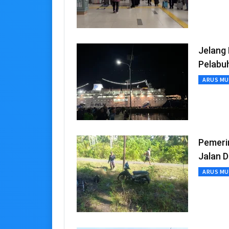
Jelang 
Pelabu
ARUS MU
Pemeri
Jalan 
ARUS MU