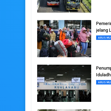
Pemeri
jelang 
ARUS MU
Penumpa
Idulad
ARUS MU