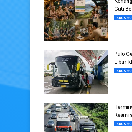
Kenang
Cuti B
ARUS MU
Pulo G
Libur I
ARUS MU
Termin
Resmi 
ARUS MU