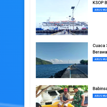
KSOP B
ARUS MU
Cuaca S
Beraw
ARUS MU
Babins
ARUS MU