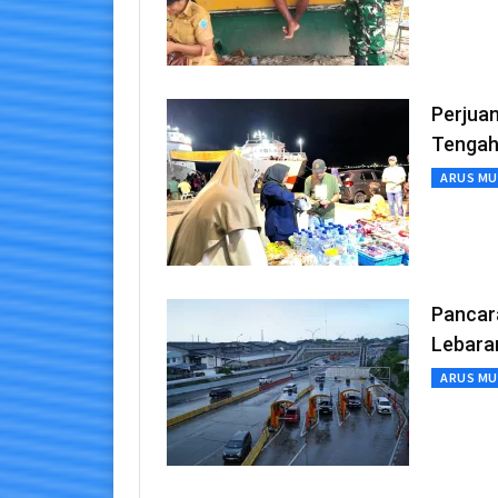
Perjuan
Tengah
ARUS MU
Pancara
Lebara
ARUS MU