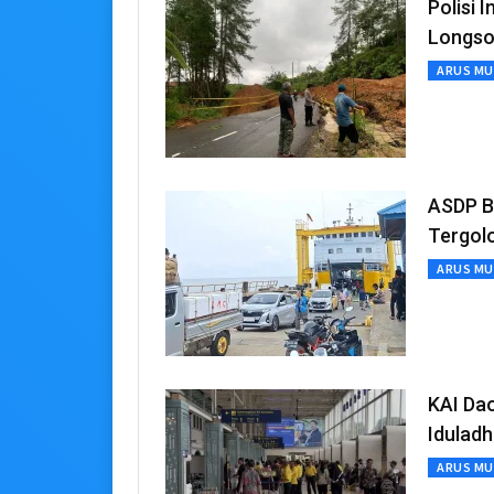
Polisi
Longso
ARUS MU
ASDP B
Tergol
ARUS MU
KAI Dao
Idulad
ARUS MU