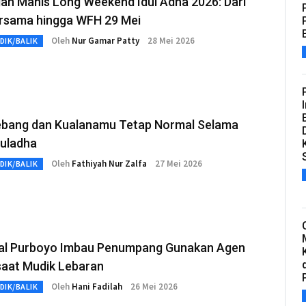
an Manis Long Weekend Idul Adha 2026: Dari
ersama hingga WFH 29 Mei
Oleh
Nur Gamar Patty
28 Mei 2026
DIK/BALIK
ebang dan Kualanamu Tetap Normal Selama
duladha
Oleh
Fathiyah Nur Zalfa
27 Mei 2026
DIK/BALIK
al Purboyo Imbau Penumpang Gunakan Agen
saat Mudik Lebaran
Oleh
Hani Fadilah
26 Mei 2026
DIK/BALIK