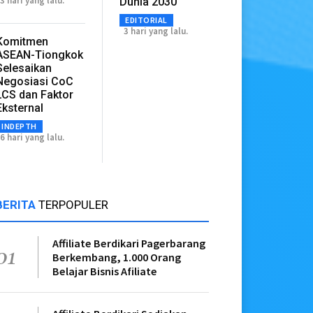
3 hari yang lalu.
Dunia 2030
EDITORIAL
3 hari yang lalu.
Komitmen
ASEAN-Tiongkok
Selesaikan
Negosiasi CoC
LCS dan Faktor
Eksternal
INDEPTH
6 hari yang lalu.
BERITA
TERPOPULER
Affiliate Berdikari Pagerbarang
01
Berkembang, 1.000 Orang
Belajar Bisnis Afiliate