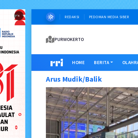
×
REDAKSI
PEDOMAN MEDIA SIBER
PURWOKERTO
HOME
BERITA
OLAHR
Arus Mudik/Balik