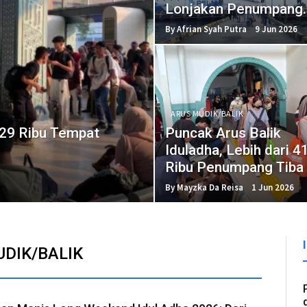
Lonjakan Penumpang
Liburan
By Afrian Syah Putra
9 Jun 2026
ARUS MUDIK/BALIK
629 Ribu Tempat
Puncak Arus Balik
Iduladha, Lebih dari 4
Ribu Penumpang Tiba 
Jakarta
By Mayzka Da Reisa
1 Jun 2026
DIK/BALIK