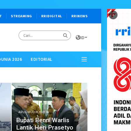
×
T
STREAMING
RRIDIGITAL
RRINEWS
ID
DUNIA 2026
EDITORIAL
ARUS MUDIK/BALIK
n
Bupati Benni Warlis
Lantik Heri Prasetyo