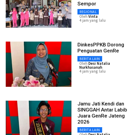
Sempor
REGIONAL
Oleh
Vinta
4 jam yang lalu
DinkesPPKB Dorong
Penguatan GenRe
BERITA LAIN
Oleh
Desi Natalia
Nurkhasanah
4 jam yang lalu
Jamu Jati Kendi dan
SINGGAH Antar Labib
Juara GenRe Jateng
2026
BERITA LAIN
Oleh
Desi Natalia