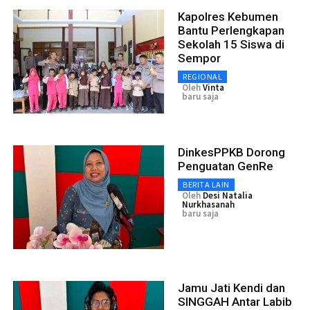
Kapolres Kebumen
Bantu Perlengkapan
Sekolah 15 Siswa di
Sempor
REGIONAL
Oleh
Vinta
baru saja
DinkesPPKB Dorong
Penguatan GenRe
BERITA LAIN
Oleh
Desi Natalia
Nurkhasanah
baru saja
Jamu Jati Kendi dan
SINGGAH Antar Labib