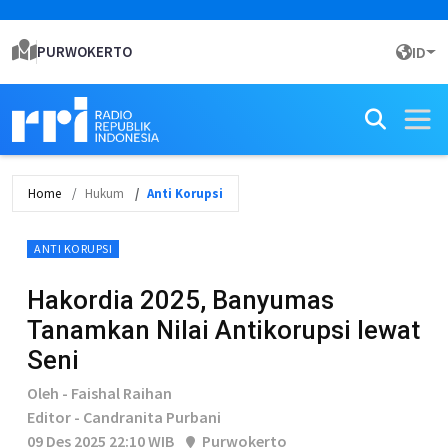
PURWOKERTO
ID
Home
Hukum
Anti Korupsi
ANTI KORUPSI
Hakordia 2025, Banyumas
Tanamkan Nilai Antikorupsi lewat
Seni
Oleh - Faishal Raihan
Editor - Candranita Purbani
09 Des 2025 22:10 WIB
Purwokerto