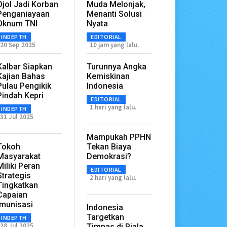
Ojol Jadi Korban
Muda Melonjak,
Penganiayaan
Menanti Solusi
Oknum TNI
Nyata
INDEPTH
EDITORIAL
20 Sep 2025
10 jam yang lalu.
Kalbar Siapkan
Turunnya Angka
Kajian Bahas
Kemiskinan
Pulau Pengikik
Indonesia
Pindah Kepri
EDITORIAL
1 hari yang lalu.
INDEPTH
31 Jul 2025
Mampukah PPHN
Tokoh
Tekan Biaya
Masyarakat
Demokrasi?
Miliki Peran
EDITORIAL
Strategis
2 hari yang lalu.
Tingkatkan
Capaian
Imunisasi
Indonesia
Targetkan
INDEPTH
28 Jul 2025
Timnas di Piala