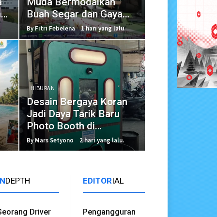
a
Muda Bermodalkan
ng
Buah Segar dan Gaya
Hidup Sehat
By Fitri Febelena
1 hari yang lalu.
HIBURAN
Desain Bergaya Koran
Jadi Daya Tarik Baru
Photo Booth di
Pontianak
By Mars Setyono
2 hari yang lalu.
IN
DEPTH
EDITOR
IAL
Seorang Driver
Pengangguran