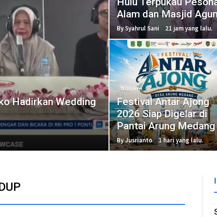
Hulu Terpukau Peson
Alam dan Masjid Agu
Oesman Al-Khair
By Syahrul Sani
21 jam yang lalu.
BUDAYA
iko Hadirkan Wedding
Festival Antar Ajong
2026 Siap Digelar di
Pantai Arung Medang
By Jusrianto
1 hari yang lalu.
IDUP