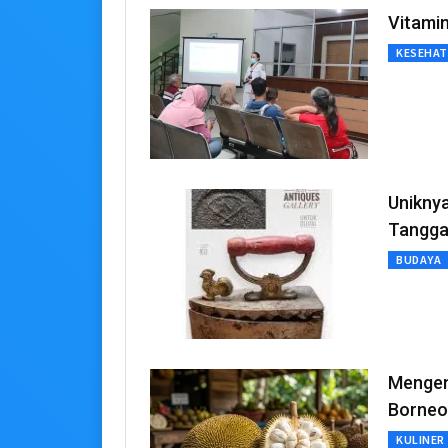
Vitami
KESEHA
Unikny
Tangga 
BUDAYA
Mengen
Borneo
KULINER