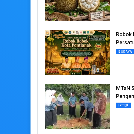
Robok 
Persat
BUDAYA
MTsN S
Pengem
IPTEK