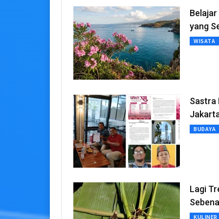
Belajar
yang Se
WISATA
Sastra 
Jakart
BUDAYA
Lagi Tr
Sebena
KULINER