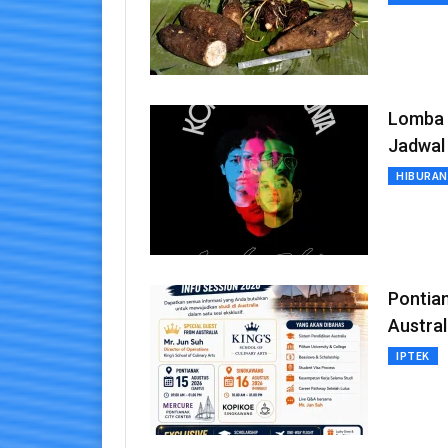
Lomba S
Jadwal
HIBURAN
Pontian
Austral
IPTEK