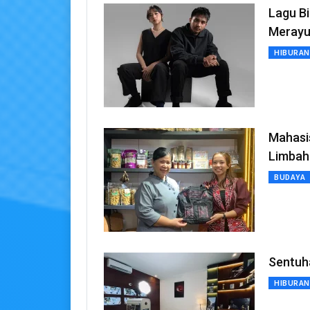
Lagu Bi
Merayu
HIBURAN
Mahasi
Limbah
BUDAYA
Sentuh
HIBURAN