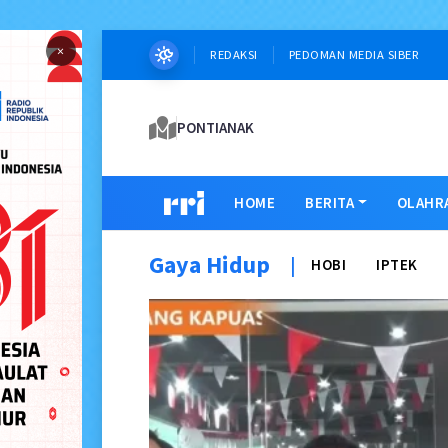
×
REDAKSI
PEDOMAN MEDIA SIBER
PONTIANAK
HOME
BERITA
OLAHR
Gaya Hidup
|
HOBI
IPTEK