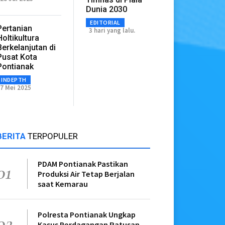
Dunia 2030
EDITORIAL
Pertanian
3 hari yang lalu.
Holtikultura
Berkelanjutan di
Pusat Kota
Pontianak
INDEPTH
7 Mei 2025
BERITA
TERPOPULER
PDAM Pontianak Pastikan
01
Produksi Air Tetap Berjalan
saat Kemarau
Polresta Pontianak Ungkap
02
Kasus Perdagangan Ratusan