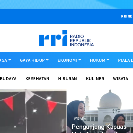
RRINE
AGA
GAYA HIDUP
EKONOMI
HUKUM
PIALA 
BUDAYA
KESEHATAN
HIBURAN
KULINER
WISATA
WISATA
Pengunjung Kapuas