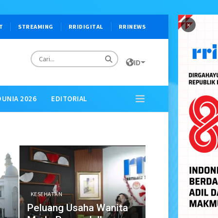
×
T
STREAMING
RRIDIGITAL
RRINEWS
ID
DUNIA 2026
EDITORIAL
KESEHATAN
Peluang Usaha Wanita