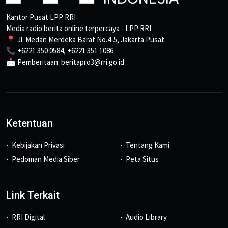
Kantor Pusat LPP RRI
Media radio berita online terpercaya - LPP RRI
📍 Jl. Medan Merdeka Barat No.4-5, Jakarta Pusat.
📞 +6221 350 0584, +6221 351 1086
📩 Pemberitaan: beritapro3@rri.go.id
Ketentuan
Kebijakan Privasi
Tentang Kami
Pedoman Media Siber
Peta Situs
Link Terkait
RRI Digital
Audio Library