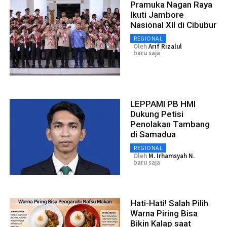
Pramuka Nagan Raya
Ikuti Jambore
Nasional XII di Cibubur
REGIONAL
Oleh
Arif Rizalul
baru saja
LEPPAMI PB HMI
Dukung Petisi
Penolakan Tambang
di Samadua
REGIONAL
Oleh
M. Irhamsyah N.
baru saja
Hati-Hati! Salah Pilih
Warna Piring Bisa
Bikin Kalap saat