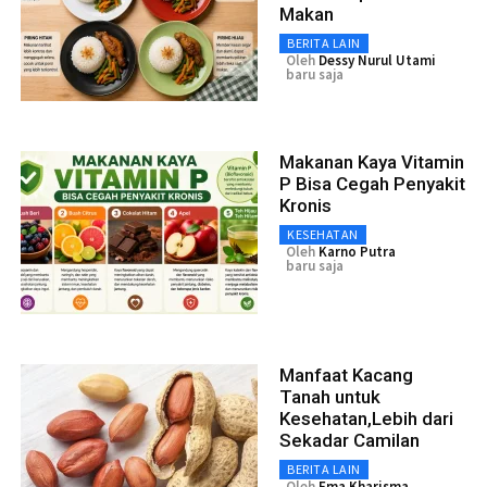
Makan
BERITA LAIN
Oleh
Dessy Nurul Utami
baru saja
Makanan Kaya Vitamin
P Bisa Cegah Penyakit
Kronis
KESEHATAN
Oleh
Karno Putra
baru saja
Manfaat Kacang
Tanah untuk
Kesehatan,Lebih dari
Sekadar Camilan
BERITA LAIN
Oleh
Ema Kharisma