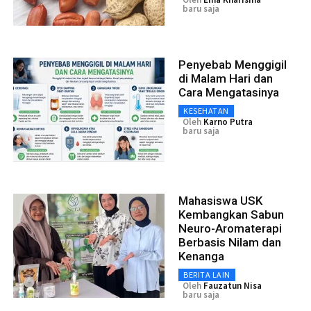
baru saja
Penyebab Menggigil
di Malam Hari dan
Cara Mengatasinya
KESEHATAN
Oleh
Karno Putra
baru saja
Mahasiswa USK
Kembangkan Sabun
Neuro-Aromaterapi
Berbasis Nilam dan
Kenanga
BERITA LAIN
Oleh
Fauzatun Nisa
baru saja