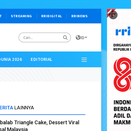
×
T
STREAMING
RRIDIGITAL
RRINEWS
ID
DUNIA 2026
EDITORIAL
ERITA
LAINNYA
balab Triangle Cake, Dessert Viral
sal Malaysia