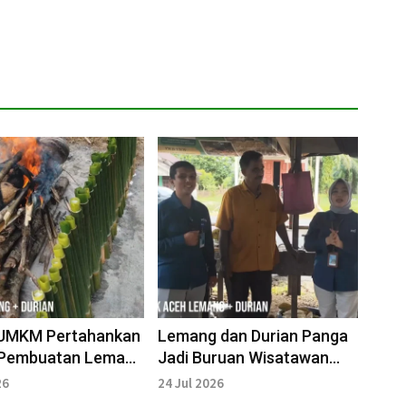
 UMKM Pertahankan
Lemang dan Durian Panga
i Pembuatan Lemang
Jadi Buruan Wisatawan
Cara Tradisional
saat Musim Durian
26
24 Jul 2026