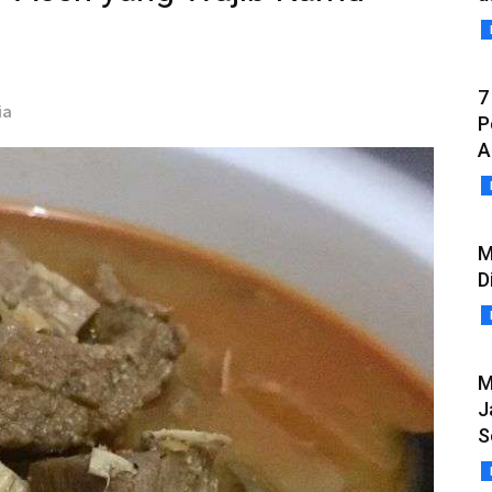
7
ia
P
A
M
D
M
J
S