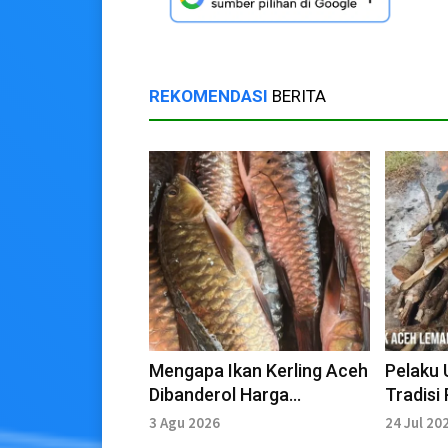
REKOMENDASI
BERITA
Mengapa Ikan Kerling Aceh
Pelaku
Dibanderol Harga
Tradis
Fantastis?
dengan 
3 Agu 2026
24 Jul 20