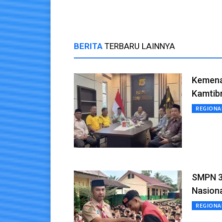
BERITA
TERBARU LAINNYA
Kemenag
Kamtib
REGIONA
SMPN 3
Nasiona
REGIONA