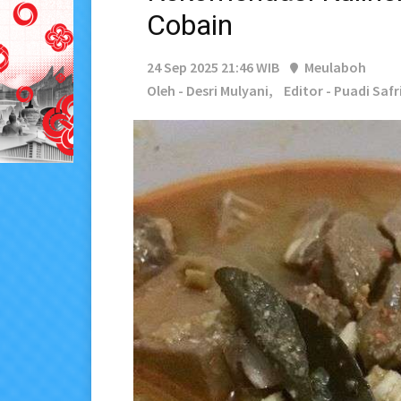
Cobain
24 Sep 2025 21:46 WIB
Meulaboh
Oleh - Desri Mulyani,
Editor - Puadi Safr