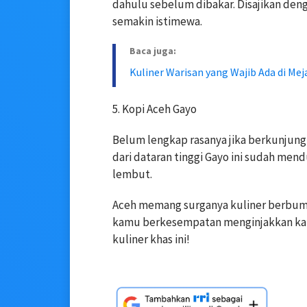
dahulu sebelum dibakar. Disajikan de
semakin istimewa.
Baca juga:
Kuliner Warisan yang Wajib Ada di Mej
5. Kopi Aceh Gayo
Belum lengkap rasanya jika berkunjung
dari dataran tinggi Gayo ini sudah men
lembut.
Aceh memang surganya kuliner berbumb
kamu berkesempatan menginjakkan kaki
kuliner khas ini!