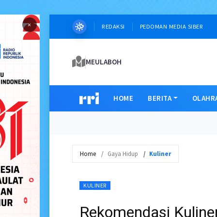
×
REDAKSI
PEDOMAN MEDIA SIBER
MEULABOH
HOME
BERITA
OLAHR
Home
Gaya Hidup
Kuliner
KULINER
Rekomendasi Kuline