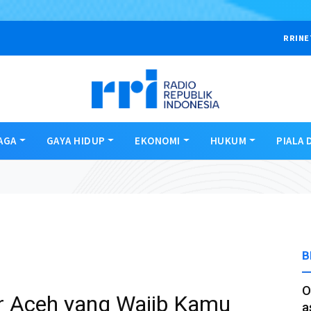
RRINE
AGA
GAYA HIDUP
EKONOMI
HUKUM
PIALA 
B
O
r Aceh yang Wajib Kamu
a