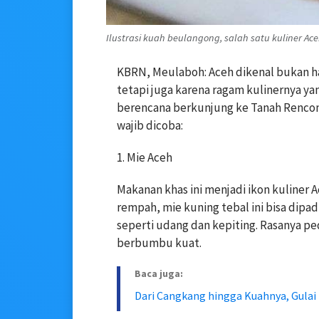
Ilustrasi kuah beulangong, salah satu kuliner Ac
KBRN, Meulaboh: Aceh dikenal bukan ha
tetapi juga karena ragam kulinernya ya
berencana berkunjung ke Tanah Rencon
wajib dicoba:
1. Mie Aceh
Makanan khas ini menjadi ikon kuliner
rempah, mie kuning tebal ini bisa dipa
seperti udang dan kepiting. Rasanya p
berbumbu kuat.
Baca juga:
Dari Cangkang hingga Kuahnya, Gulai