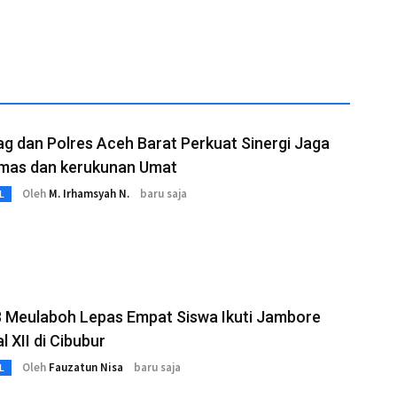
 dan Polres Aceh Barat Perkuat Sinergi Jaga
mas dan kerukunan Umat
Oleh
M. Irhamsyah N.
baru saja
L
 Meulaboh Lepas Empat Siswa Ikuti Jambore
l XII di Cibubur
Oleh
Fauzatun Nisa
baru saja
L