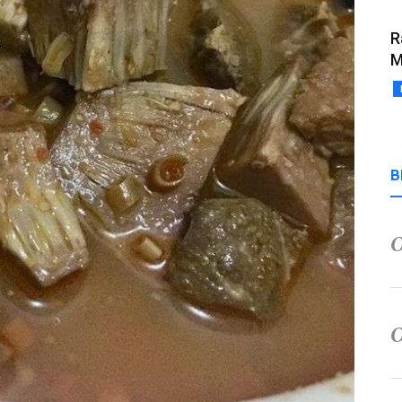
R
M
B