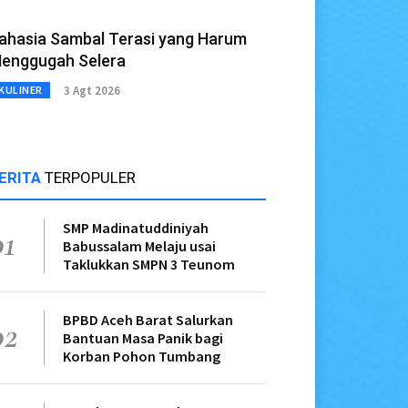
ahasia Sambal Terasi yang Harum
enggugah Selera
3 Agt 2026
KULINER
ERITA
TERPOPULER
SMP Madinatuddiniyah
01
Babussalam Melaju usai
Taklukkan SMPN 3 Teunom
BPBD Aceh Barat Salurkan
02
Bantuan Masa Panik bagi
Korban Pohon Tumbang