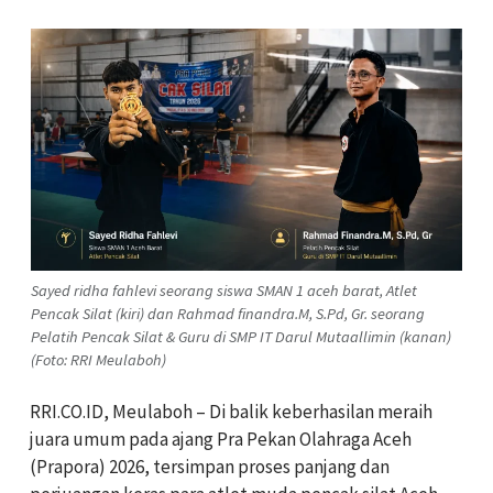
Sayed ridha fahlevi seorang siswa SMAN 1 aceh barat, Atlet
Pencak Silat (kiri) dan Rahmad finandra.M, S.Pd, Gr. seorang
Pelatih Pencak Silat & Guru di SMP IT Darul Mutaallimin (kanan)
(Foto: RRI Meulaboh)
RRI.CO.ID, Meulaboh
– Di balik keberhasilan meraih
juara umum pada ajang Pra Pekan Olahraga Aceh
(Prapora) 2026, tersimpan proses panjang dan