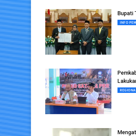
Bupati 
INFO PE
Pemkab
Lakuka
REGIONA
Mengat