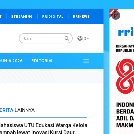
×
T
STREAMING
RRIDIGITAL
RRINEWS
ID
DUNIA 2026
EDITORIAL
ERITA
LAINNYA
ahasiswa UTU Edukasi Warga Kelola
ampah lewat Inovasi Kursi Daur