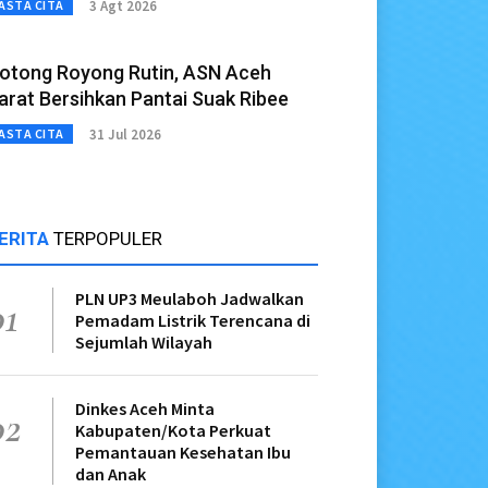
3 Agt 2026
ASTA CITA
otong Royong Rutin, ASN Aceh
arat Bersihkan Pantai Suak Ribee
31 Jul 2026
ASTA CITA
ERITA
TERPOPULER
PLN UP3 Meulaboh Jadwalkan
01
Pemadam Listrik Terencana di
Sejumlah Wilayah
Dinkes Aceh Minta
02
Kabupaten/Kota Perkuat
Pemantauan Kesehatan Ibu
dan Anak