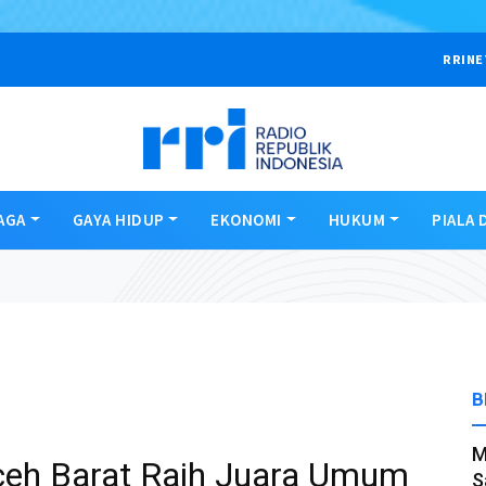
RRINE
AGA
GAYA HIDUP
EKONOMI
HUKUM
PIALA 
B
M
Aceh Barat Raih Juara Umum
S