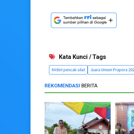
Kata Kunci / Tags
#Atlet pencak silat
Juara Umum Prapora 20
REKOMENDASI
BERITA