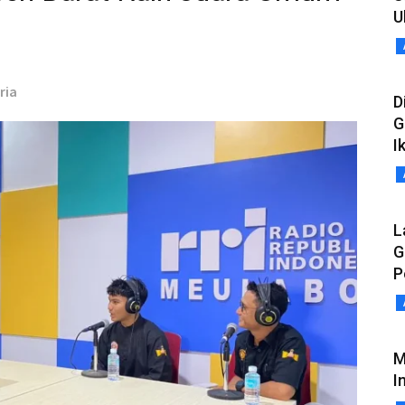
U
ria
D
G
I
L
G
P
M
I