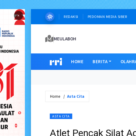
×
REDAKSI
PEDOMAN MEDIA SIBER
MEULABOH
HOME
BERITA
OLAHR
Home
Asta Cita
ASTA CITA
Atlet Pencak Silat 