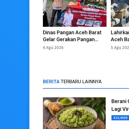
Dinas Pangan Aceh Barat
Lahirka
Gelar Gerakan Pangan
Aceh B
Murah Komoditas Ikan
Akademi
6 Agu 2026
5 Agu 20
Pendidi
BERITA
TERBARU LAINNYA
Berani
Lagi Vir
KULINER