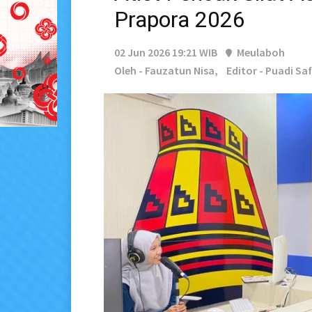
Prapora 2026
02 Jun 2026 19:21 WIB
Meulaboh
Oleh - Fauzatun Nisa,
Editor - Puadi Saf