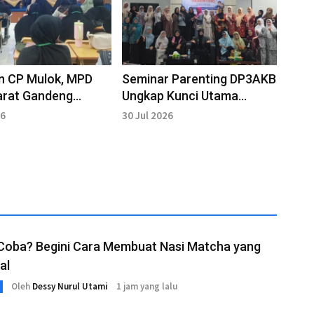
n CP Mulok, MPD
Seminar Parenting DP3AKB
arat Gandeng
Ungkap Kunci Utama
si dan Praktisi
Ketahanan Mental
26
30 Jul 2026
k
 Coba? Begini Cara Membuat Nasi Matcha yang
al
Oleh
Dessy Nurul Utami
1 jam yang lalu