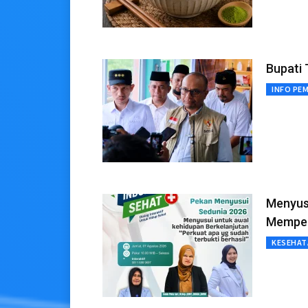
Bupati 
INFO PE
Menyusu
Memper
KESEHAT