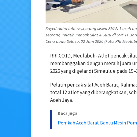
Sayed ridha fahlevi seorang siswa SMAN 1 aceh bara
seorang Pelatih Pencak Silat & Guru di SMP IT 
Ceria pada Selasa, 02 Juni 2026 (Foto: RRI Meulab
RRI.CO.ID, Meulaboh- Atlet pencak sila
membanggakan dengan meraih juara um
2026 yang digelar di Simeulue pada 19–2
Pelatih pencak silat Aceh Barat, Rahm
total 12 atlet yang diberangkatkan, se
Aceh Jaya.
Baca juga:
Pemkab Aceh Barat Bantu Mesin Pomp