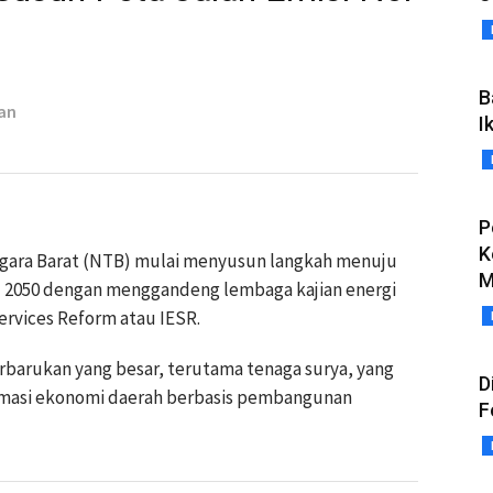
B
ian
I
P
K
ggara Barat (NTB) mulai menyusun langkah menuju
M
) 2050 dengan menggandeng lembaga kajian energi
Services Reform atau IESR.
rbarukan yang besar, terutama tenaga surya, yang
D
ormasi ekonomi daerah berbasis pembangunan
F