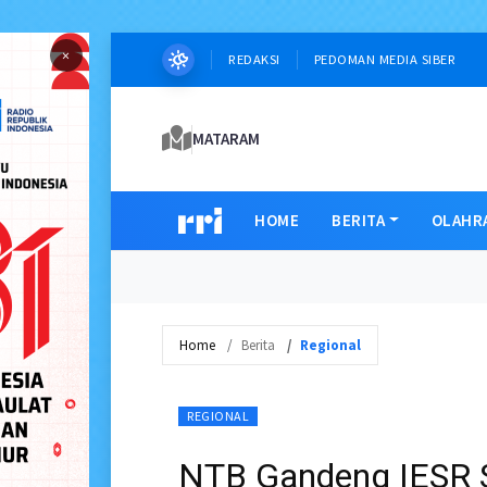
×
REDAKSI
PEDOMAN MEDIA SIBER
MATARAM
HOME
BERITA
OLAHR
Home
Berita
Regional
REGIONAL
NTB Gandeng IESR S