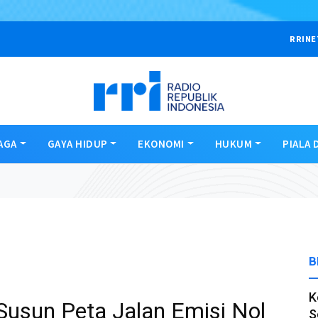
RRINE
AGA
GAYA HIDUP
EKONOMI
HUKUM
PIALA 
B
K
usun Peta Jalan Emisi Nol
S