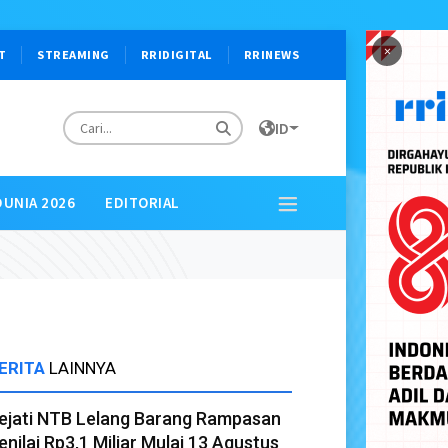
×
T
STREAMING
RRIDIGITAL
RRINEWS
ID
DUNIA 2026
EDITORIAL
ERITA
LAINNYA
ejati NTB Lelang Barang Rampasan
enilai Rp3,1 Miliar Mulai 13 Agustus