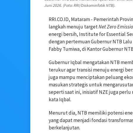
Juni 2026. (Foto: RRI/Diskominfotik NTB).
RRI.CO.ID, Mataram - Pemerintah Provi
langkah menuju target
Net Zero Emissi
energi bersih,
Institute for Essential S
dengan pertemuan Gubernur NTB Lalu M
Fabby Tumiwa
, di Kantor Gubernur NTB
Gubernur Iqbal mengatakan NTB membu
terukur agar transisi menuju energi be
juga mampu menciptakan peluang ekon
masukan strategis untuk mengarusutama
seperti saat ini, inisiatif NZE juga pe
kata Iqbal.
Menurut dia, NTB memiliki potensi ene
yang dapat menjadi fondasi transform
berkelanjutan.