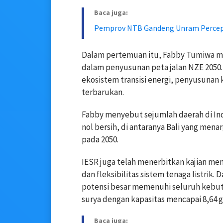
Baca juga:
Pemprov NTB Gandeng Unram Percep
Dalam pertemuan itu, Fabby Tumiwa 
dalam penyusunan peta jalan NZE 20
ekosistem transisi energi, penyusunan k
terbarukan.
Fabby menyebut sejumlah daerah di Ind
nol bersih, di antaranya Bali yang me
pada 2050.
IESR juga telah menerbitkan kajian men
dan fleksibilitas sistem tenaga listrik.
potensi besar memenuhi seluruh kebutu
surya dengan kapasitas mencapai 8,64 g
Baca juga: