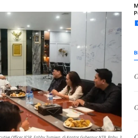
M
P
B
tive Officer IESR, Fabby Tumiwa, di Kantor Gubernur NTB, Rabu, 3