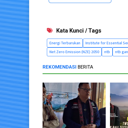
Kata Kunci / Tags
Energi Terbarukan
Institute for Essential S
Net Zero Emission (NZE) 2050
ntb
ntb ga
REKOMENDASI
BERITA