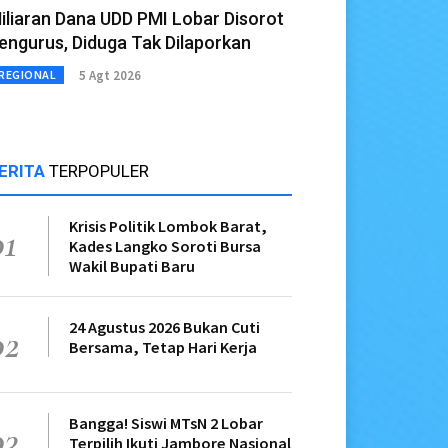
iliaran Dana UDD PMI Lobar Disorot
engurus, Diduga Tak Dilaporkan
5 Agt 2026
REGIONAL
ERITA
TERPOPULER
Krisis Politik Lombok Barat,
01
Kades Langko Soroti Bursa
Wakil Bupati Baru
24 Agustus 2026 Bukan Cuti
02
Bersama, Tetap Hari Kerja
Bangga! Siswi MTsN 2 Lobar
03
Terpilih Ikuti Jambore Nasional