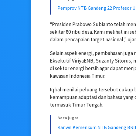
Pemprov NTB Gandeng 22 Profesor U
“Presiden
Prabowo Subianto
telah men
sekitar 80 ribu desa. Kami melihat ini
dalam pencapaian target nasional,” ujar
Selain aspek energi, pembahasan juga
Eksekutif
ViriyaENB
,
Suzanty Sitorus
, 
di sektor energi bersih agar dapat me
kawasan Indonesia Timur.
Iqbal menilai peluang tersebut cukup b
kemampuan adaptasi dan bahasa yang d
termasuk Timur Tengah.
Baca juga:
Kanwil Kemenkum NTB Gandeng BRIDA