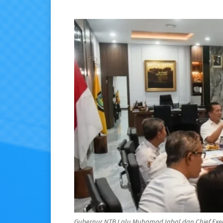
Gubernur NTB Lalu Muhamad Iqbal dan Chief Execu