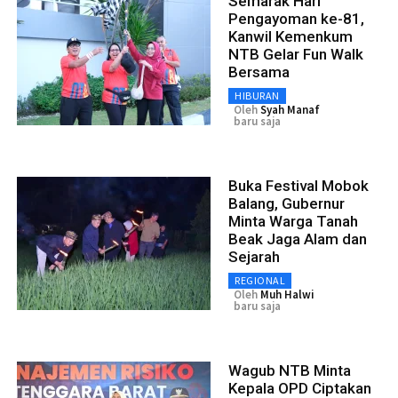
Semarak Hari
Pengayoman ke-81,
Kanwil Kemenkum
NTB Gelar Fun Walk
Bersama
HIBURAN
Oleh
Syah Manaf
baru saja
Buka Festival Mobok
Balang, Gubernur
Minta Warga Tanah
Beak Jaga Alam dan
Sejarah
REGIONAL
Oleh
Muh Halwi
baru saja
Wagub NTB Minta
Kepala OPD Ciptakan