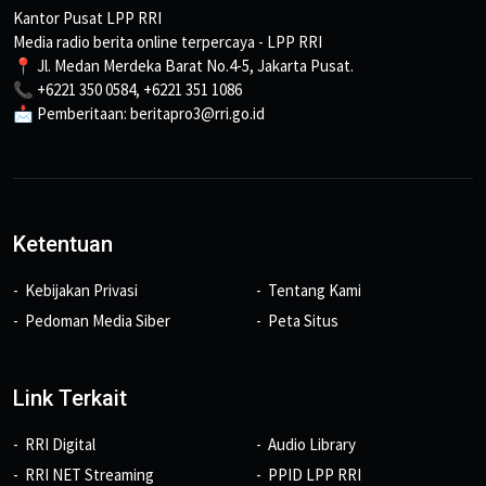
Kantor Pusat LPP RRI
Media radio berita online terpercaya - LPP RRI
📍 Jl. Medan Merdeka Barat No.4-5, Jakarta Pusat.
📞 +6221 350 0584, +6221 351 1086
📩 Pemberitaan: beritapro3@rri.go.id
Ketentuan
Kebijakan Privasi
Tentang Kami
Pedoman Media Siber
Peta Situs
Link Terkait
RRI Digital
Audio Library
RRI NET Streaming
PPID LPP RRI