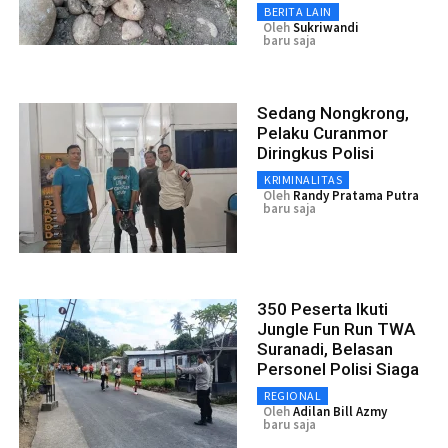
BERITA LAIN
Oleh
Sukriwandi
baru saja
Sedang Nongkrong,
Pelaku Curanmor
Diringkus Polisi
KRIMINALITAS
Oleh
Randy Pratama Putra
baru saja
350 Peserta Ikuti
Jungle Fun Run TWA
Suranadi, Belasan
Personel Polisi Siaga
REGIONAL
Oleh
Adilan Bill Azmy
baru saja