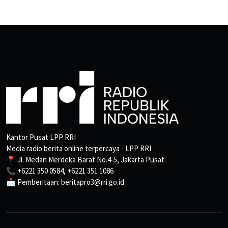
Kantor Pusat LPP RRI
Media radio berita online terpercaya - LPP RRI
📍 Jl. Medan Merdeka Barat No.4-5, Jakarta Pusat.
📞 +6221 350 0584, +6221 351 1086
📩 Pemberitaan: beritapro3@rri.go.id