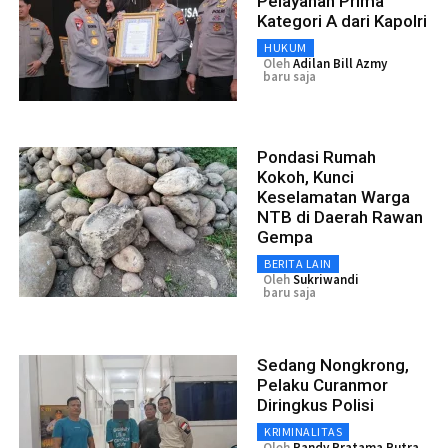
Pelayanan Prima
Kategori A dari Kapolri
HUKUM
Oleh
Adilan Bill Azmy
baru saja
Pondasi Rumah
Kokoh, Kunci
Keselamatan Warga
NTB di Daerah Rawan
Gempa
BERITA LAIN
Oleh
Sukriwandi
baru saja
Sedang Nongkrong,
Pelaku Curanmor
Diringkus Polisi
KRIMINALITAS
Oleh
Randy Pratama Putra