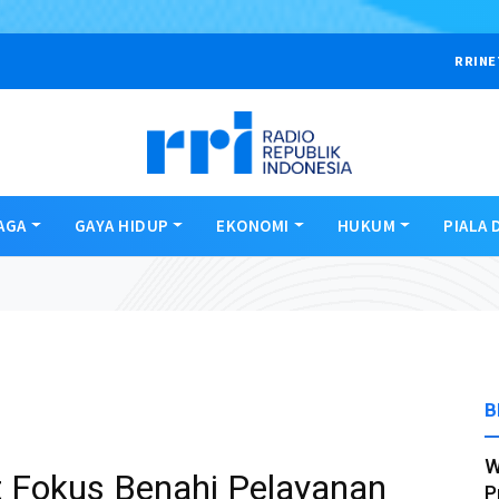
RRINE
AGA
GAYA HIDUP
EKONOMI
HUKUM
PIALA 
B
W
Fokus Benahi Pelayanan
P