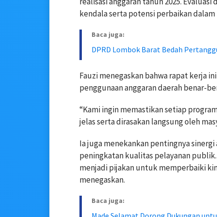
realisasi anggaran tahun 2025. Evaluasi
kendala serta potensi perbaikan dala
Baca juga:
DPRD Lombok Barat Bedah Pertanggu
Fauzi menegaskan bahwa rapat kerja in
penggunaan anggaran daerah benar-be
“Kami ingin memastikan setiap program
jelas serta dirasakan langsung oleh mas
Ia juga menekankan pentingnya sinergi 
peningkatan kualitas pelayanan publik. 
menjadi pijakan untuk memperbaiki kiner
menegaskan.
Baca juga:
Made Selamat Dorong Dukungan untuk