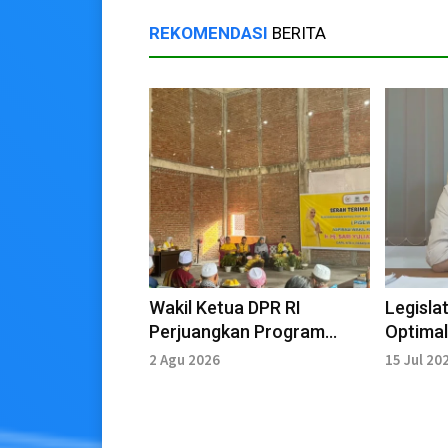
REKOMENDASI
BERITA
Wakil Ketua DPR RI
Legisla
Perjuangkan Program
Optimal
Pembangunan untuk
untuk T
2 Agu 2026
15 Jul 20
Lombok Tengah