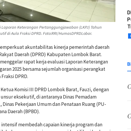
D
P
T
asi Laporan Keterangan Pertanggungjawaban (LKPJ) Tahun
utif di Aula Fraksi DPRD. Foto:RRI/HumasDPRDLobar.
emperkuat akuntabilitas kinerja pemerintah daerah
 Rakyat Daerah (DPRD) Kabupaten Lombok Barat.
ni menggelar rapat kerja evaluasi Laporan Keterangan
B
aran 2025 bersama sejumlah organisasi perangkat
a Fraksi DPRD.
 Ketua Komisi III DPRD Lombok Barat, Fauzi, dengan
i unsur eksekutif, di antaranya Dinas Pemadam
, Dinas Pekerjaan Umum dan Penataan Ruang (PU-
ana Daerah (BPBD).
a intensif membedah capaian kinerja program dan