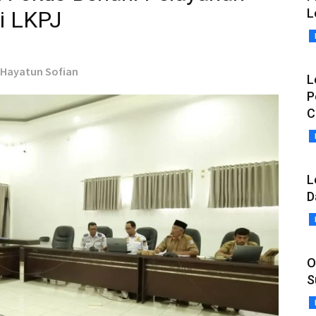
L
si LKPJ
- Hayatun Sofian
L
P
C
L
D
O
S