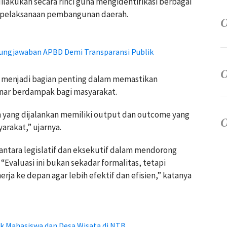
 dilakukan secara rinci guna mengidentifikasi berbagai
m pelaksanaan pembangunan daerah.
ngjawaban APBD Demi Transparansi Publik
i menjadi bagian penting dalam memastikan
nar berdampak bagi masyarakat.
 yang dijalankan memiliki output dan outcome yang
yarakat,” ujarnya.
antara legislatif dan eksekutif dalam mendorong
“Evaluasi ini bukan sekadar formalitas, tetapi
ja ke depan agar lebih efektif dan efisien,” katanya
 Mahasiswa dan Desa Wisata di NTB