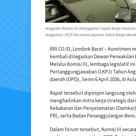
Anggota Komisi III menggelar rapat kerja evalu
Anggaran 2025 bersama jajaran mitra kerja eksek
RRI.CO.ID, Lombok Barat – Komitmen m
kembali ditegaskan Dewan Perwakilan
Melalui Komisi III, lembaga legislatif i
Pertanggungjawaban (LKPJ) Tahun Angg
daerah (OPD), Senin 6 April 2026, di Aul
Rapat tersebut dipimpin langsung oleh
menghadirkan mitra kerja strategis dar
Kebakaran dan Penyelamatan (Damkar)
PR), serta Badan Penanggulangan Benc
Dalam forum tersebut, Komisi III secar