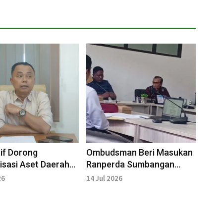
tif Dorong
Ombudsman Beri Masukan
isasi Aset Daerah
Ranperda Sumbangan
ingkatkan PAD
Pendidikan NTB
26
14 Jul 2026