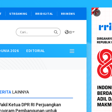
×
T
STREAMING
RRIDIGITAL
RRINEWS
ID
DUNIA 2026
EDITORIAL
ERITA
LAINNYA
akil Ketua DPR RI Perjuangkan
rogram Pembangunan untuk