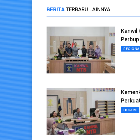
BERITA
TERBARU LAINNYA
Kanwil
Perbup
REGIONA
Kemenk
Perkua
HUKUM