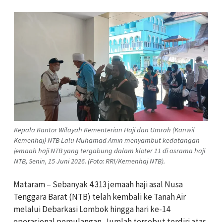
Kepala Kantor Wilayah Kementerian Haji dan Umrah (Kanwil
Kemenhaj) NTB Lalu Muhamad Amin menyambut kedatangan
jemaah haji NTB yang tergabung dalam kloter 11 di asrama haji
NTB, Senin, 15 Juni 2026. (Foto: RRI/Kemenhaj NTB).
Mataram – Sebanyak 4.313 jemaah haji asal Nusa
Tenggara Barat (NTB) telah kembali ke Tanah Air
melalui Debarkasi Lombok hingga hari ke-14
operasional pemulangan. Jumlah tersebut terdiri atas