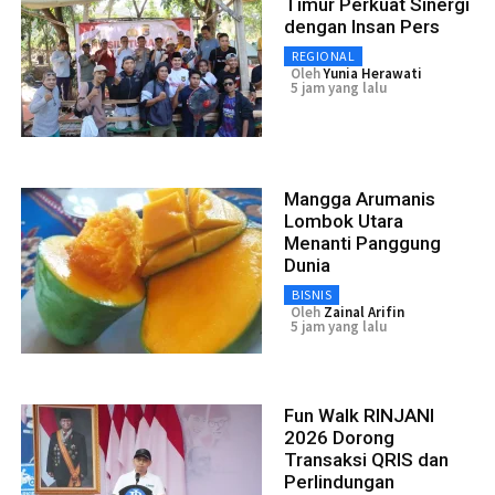
Timur Perkuat Sinergi
dengan Insan Pers
REGIONAL
Oleh
Yunia Herawati
5 jam yang lalu
Mangga Arumanis
Lombok Utara
Menanti Panggung
Dunia
BISNIS
Oleh
Zainal Arifin
5 jam yang lalu
Fun Walk RINJANI
2026 Dorong
Transaksi QRIS dan
Perlindungan