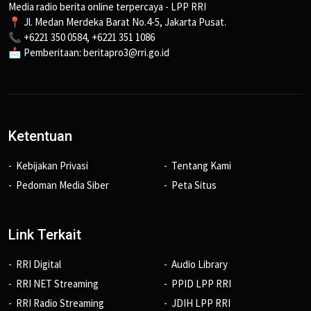
Media radio berita online terpercaya - LPP RRI
📍 Jl. Medan Merdeka Barat No.4-5, Jakarta Pusat.
📞 +6221 350 0584, +6221 351 1086
📩 Pemberitaan: beritapro3@rri.go.id
Ketentuan
Kebijakan Privasi
Tentang Kami
Pedoman Media Siber
Peta Situs
Link Terkait
RRI Digital
Audio Library
RRI NET Streaming
PPID LPP RRI
RRI Radio Streaming
JDIH LPP RRI