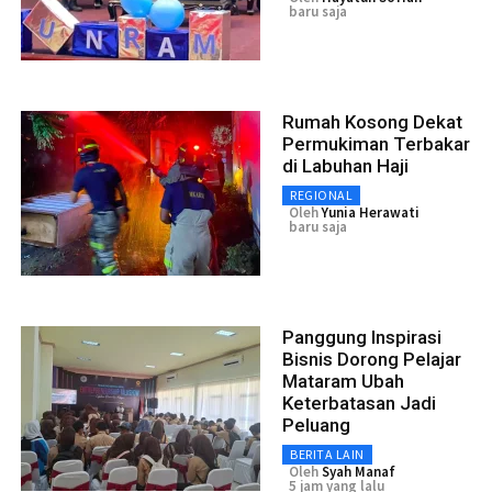
baru saja
Rumah Kosong Dekat
Permukiman Terbakar
di Labuhan Haji
REGIONAL
Oleh
Yunia Herawati
baru saja
Panggung Inspirasi
Bisnis Dorong Pelajar
Mataram Ubah
Keterbatasan Jadi
Peluang
BERITA LAIN
Oleh
Syah Manaf
5 jam yang lalu