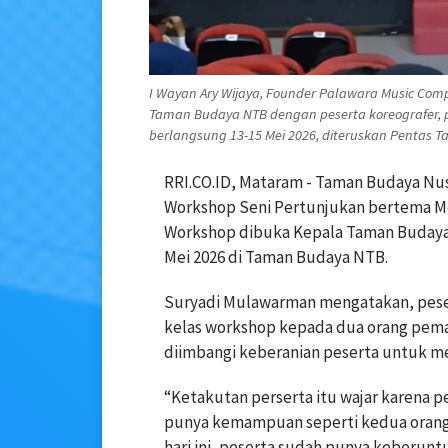
I Wayan Ary Wijaya, Founder Palawara Music Com
Taman Budaya NTB dengan peserta koreografer, p
berlangsung 13-15 Mei 2026, diteruskan Pentas Tar
RRI.CO.ID, Mataram - Taman Budaya Nu
Workshop Seni Pertunjukan bertema Me
Workshop dibuka Kepala Taman Budaya 
Mei 2026 di Taman Budaya NTB.
Suryadi Mulawarman mengatakan, pesert
kelas workshop kepada dua orang pemat
diimbangi keberanian peserta untuk me
“Ketakutan perserta itu wajar karena pe
punya kemampuan seperti kedua orang 
hari ini, peserta sudah punya keberun