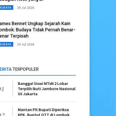
29 Jul 2026
BUDAYA
ames Bennet Ungkap Sejarah Kain
ombok: Budaya Tidak Pernah Benar-
enar Terpisah
29 Jul 2026
BUDAYA
ERITA
TERPOPULER
Bangga! Siswi MTsN 2 Lobar
01
Terpilih Ikuti Jambore Nasional
XII Jakarta
Mantan Plt Bupati Diperiksa
02
KPK, Buntut OTT di Lombok