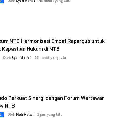
Oleh
Syah Manaf
45 menit yang lalu
L
um NTB Harmonisasi Empat Rapergub untuk
t Kepastian Hukum di NTB
Oleh
Syah Manaf
55 menit yang lalu
ndo Perkuat Sinergi dengan Forum Wartawan
ov NTB
Oleh
Muh Halwi
1 jam yang lalu
L