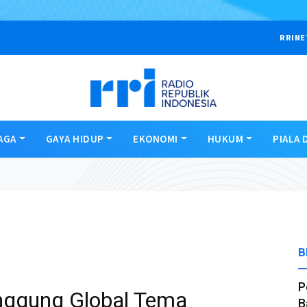
RRINE
AGA
GAYA HIDUP
EKONOMI
HUKUM
PIALA 
B
P
anggung Global Tema
B