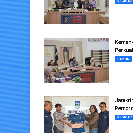
REGIONA
Kemenk
Perkua
HUKUM
Jamkri
Pempr
REGIONA