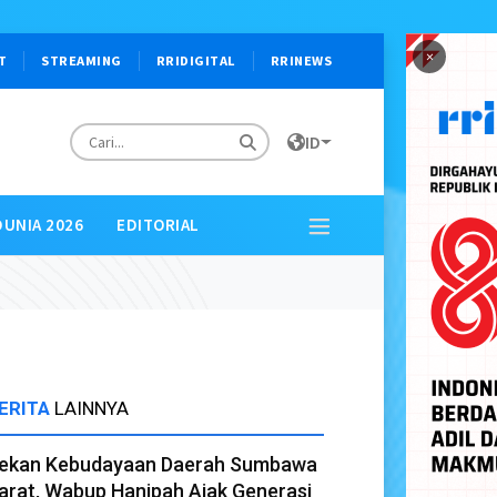
×
T
STREAMING
RRIDIGITAL
RRINEWS
ID
DUNIA 2026
EDITORIAL
ERITA
LAINNYA
ekan Kebudayaan Daerah Sumbawa
arat, Wabup Hanipah Ajak Generasi