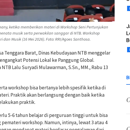
J
pany, ketika memberikan materi di Workshop Seni Pertunjukan
L
enata musik serta perwakilan sanggar di NTB. Workshop
i dan Musik (16 Mei 2026). Foto: RRI/Agoes Santhosa.
B
sa Tenggara Barat, Dinas Kebudayaan NTB menggelar
ngangkat Potensi Lokal ke Panggung Global.
NTB Lalu Suryadi Mulawarman, S.Sn., MM., Rabu 13
B
a workshop bisa bertanya lebih spesifik ketika di
eri. Praktik akan berlangsung dengan baik ketika
lakukan praktik.
rlu 5-6 tahun belajar di perguruan tinggi untuk bisa
pemateri workshop. Namun, intinya, lewat 3 atau 4
tungan mendapat materi berdasar pengalaman dari