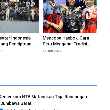
ater Indonesia
Mencoba Hanbok, Cara
uang Penciptaan
Seru Mengenal Tradisi
atif Nasional
Korea Lebih Dekat
26
15 Jun 2026
 Kemenkum NTB Matangkan Tiga Rancangan
 Sumbawa Barat