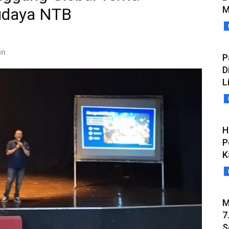
M
udaya NTB
in
P
D
L
H
P
K
M
7
S