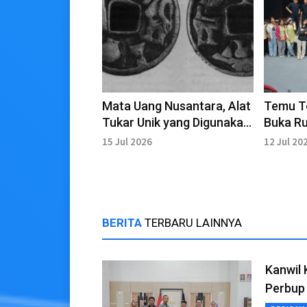
Mata Uang Nusantara, Alat
Temu Te
Tukar Unik yang Digunakan
Buka R
pada Masa Kerajaan
Kolabor
15 Jul 2026
12 Jul 20
BERITA
TERBARU LAINNYA
Kanwil
Perbup