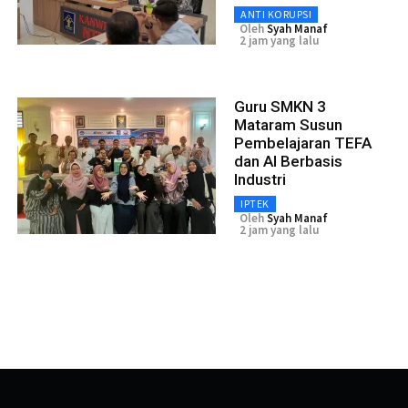
ANTI KORUPSI
Oleh
Syah Manaf
2 jam yang lalu
Guru SMKN 3
Mataram Susun
Pembelajaran TEFA
dan AI Berbasis
Industri
IPTEK
Oleh
Syah Manaf
2 jam yang lalu