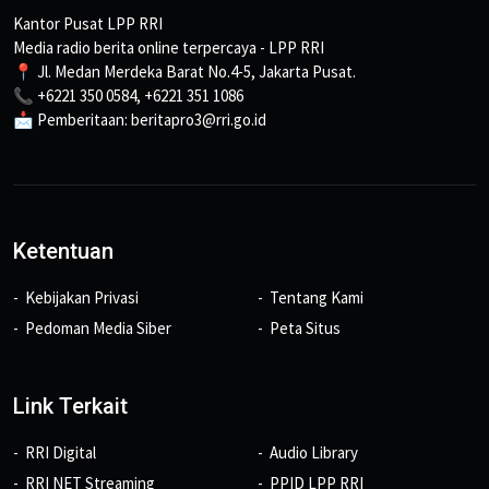
Kantor Pusat LPP RRI
Media radio berita online terpercaya - LPP RRI
📍 Jl. Medan Merdeka Barat No.4-5, Jakarta Pusat.
📞 +6221 350 0584, +6221 351 1086
📩 Pemberitaan: beritapro3@rri.go.id
Ketentuan
Kebijakan Privasi
Tentang Kami
Pedoman Media Siber
Peta Situs
Link Terkait
RRI Digital
Audio Library
RRI NET Streaming
PPID LPP RRI