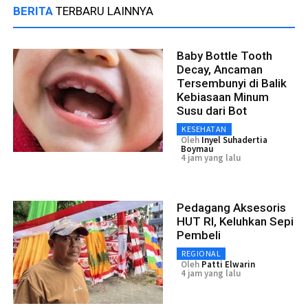
BERITA
TERBARU LAINNYA
Baby Bottle Tooth
Decay, Ancaman
Tersembunyi di Balik
Kebiasaan Minum
Susu dari Bot
KESEHATAN
Oleh
Inyel Suhadertia
Boymau
4 jam yang lalu
Pedagang Aksesoris
HUT RI, Keluhkan Sepi
Pembeli
REGIONAL
Oleh
Patti Elwarin
4 jam yang lalu