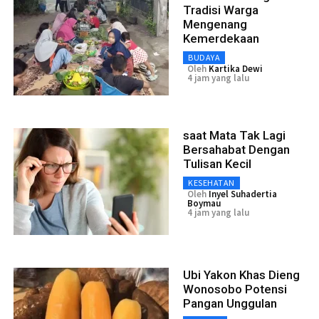
Tradisi Warga
Mengenang
Kemerdekaan
BUDAYA
Oleh
Kartika Dewi
4 jam yang lalu
saat Mata Tak Lagi
Bersahabat Dengan
Tulisan Kecil
KESEHATAN
Oleh
Inyel Suhadertia
Boymau
4 jam yang lalu
Ubi Yakon Khas Dieng
Wonosobo Potensi
Pangan Unggulan