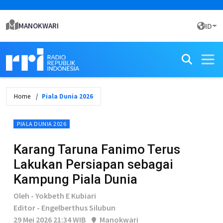
MANOKWARI
ID
Home
Piala Dunia 2026
PIALA DUNIA 2026
Karang Taruna Fanimo Terus
Lakukan Persiapan sebagai
Kampung Piala Dunia
Oleh - Yokbeth E Kubiari
Editor - Engelberthus Silubun
29 Mei 2026 21:34 WIB
Manokwari