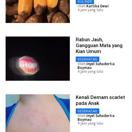
KULINER
Oleh
Kartika Dewi
4 jam yang lalu
Rabun Jauh,
Gangguan Mata yang
Kian Umum
KESEHATAN
Oleh
Inyel Suhadertia
Boymau
4 jam yang lalu
Kenali Demam scarlet
pada Anak
KESEHATAN
Oleh
Inyel Suhadertia
Boymau
4 jam yang lalu