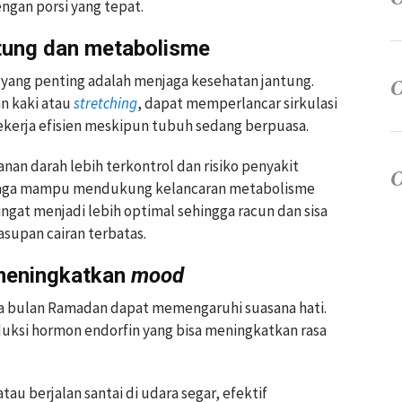
gan porsi yang tepat.
tung dan metabolisme
 yang penting adalah menjaga kesehatan jantung.
an kaki atau
stretching
, dapat memperlancar sirkulasi
kerja efisien meskipun tubuh sedang berpuasa.
nan darah lebih terkontrol dan risiko penyakit
ahraga mampu mendukung kelancaran metabolisme
ingat menjadi lebih optimal sehingga racun dan sisa
supan cairan terbatas.
 meningkatkan
mood
a bulan Ramadan dapat memengaruhi suasana hati.
uksi hormon endorfin yang bisa meningkatkan rasa
 atau berjalan santai di udara segar, efektif