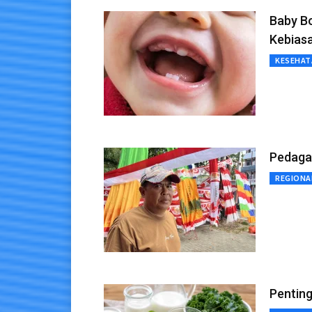
Baby Bo
Kebias
KESEHAT
Pedagan
REGIONA
Penting