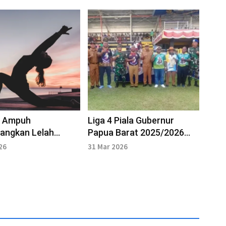
a Ampuh
Liga 4 Piala Gubernur
angkan Lelah
Papua Barat 2025/2026
 Bekerja Seharian.
Resmi Digelar di Manokwari
26
31 Mar 2026