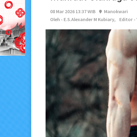
08 Mar 2026 13:37 WIB
Manokwari
Oleh - E.S.Alexander M Kubiary,
Editor -