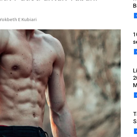
B
 Yokbeth E Kubiari
1
s
L
2
M
T
S