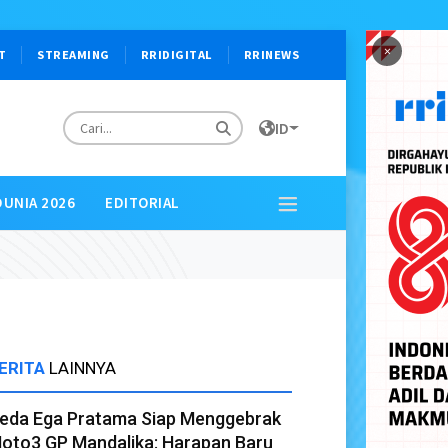
×
T
STREAMING
RRIDIGITAL
RRINEWS
ID
DUNIA 2026
EDITORIAL
ERITA
LAINNYA
eda Ega Pratama Siap Menggebrak
oto3 GP Mandalika: Harapan Baru