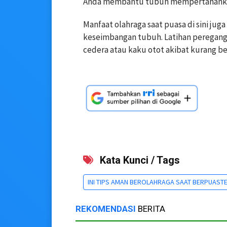
Anda membantu tubuh mempertahankan
Manfaat olahraga saat puasa di sini jug
keseimbangan tubuh. Latihan peregan
cedera atau kaku otot akibat kurang b
Kata Kunci / Tags
INI TIPS AMAN BEROLAHRAGA SAAT BERPUAST
REKOMENDASI
BERITA