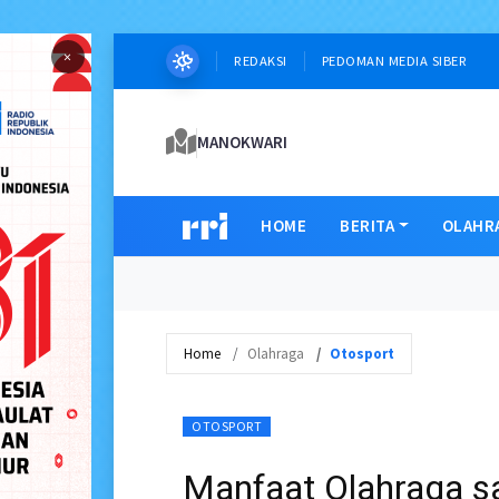
×
REDAKSI
PEDOMAN MEDIA SIBER
MANOKWARI
HOME
BERITA
OLAHR
Home
Olahraga
Otosport
OTOSPORT
Manfaat Olahraga s