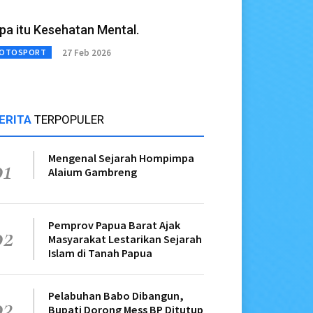
pa itu Kesehatan Mental.
27 Feb 2026
OTOSPORT
ERITA
TERPOPULER
Mengenal Sejarah Hompimpa
01
Alaium Gambreng
Pemprov Papua Barat Ajak
02
Masyarakat Lestarikan Sejarah
Islam di Tanah Papua
Pelabuhan Babo Dibangun,
03
Bupati Dorong Mess BP Ditutup