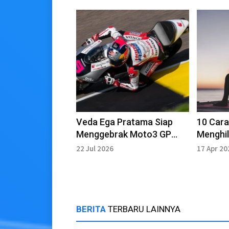
Veda Ega Pratama Siap
10 Car
Menggebrak Moto3 GP
Menghil
Mandalika: Harapan Baru
setelah
22 Jul 2026
17 Apr 20
Balap Indonesia
BERITA
TERBARU LAINNYA