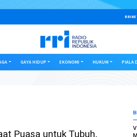
RRINE
AGA
GAYA HIDUP
EKONOMI
HUKUM
PIALA 
B
V
aat Puasa untuk Tubuh.
M