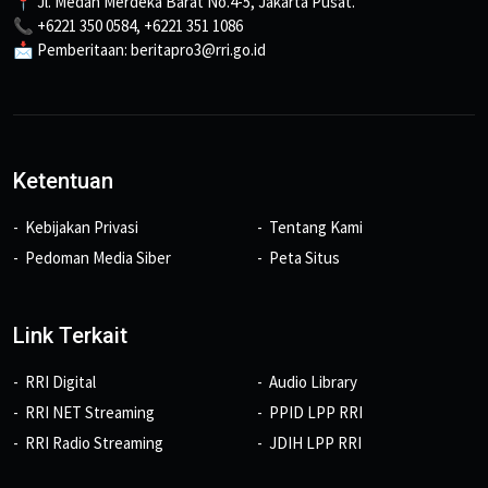
📍 Jl. Medan Merdeka Barat No.4-5, Jakarta Pusat.
📞 +6221 350 0584, +6221 351 1086
📩 Pemberitaan: beritapro3@rri.go.id
Ketentuan
Kebijakan Privasi
Tentang Kami
Pedoman Media Siber
Peta Situs
Link Terkait
RRI Digital
Audio Library
RRI NET Streaming
PPID LPP RRI
RRI Radio Streaming
JDIH LPP RRI