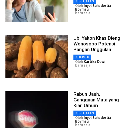
KESEHATAN
Oleh
Inyel Suhadertia
Boymau
baru saja
Ubi Yakon Khas Dieng
Wonosobo Potensi
Pangan Unggulan
KULINER
Oleh
Kartika Dewi
baru saja
Rabun Jauh,
Gangguan Mata yang
Kian Umum
KESEHATAN
Oleh
Inyel Suhadertia
Boymau
baru saja