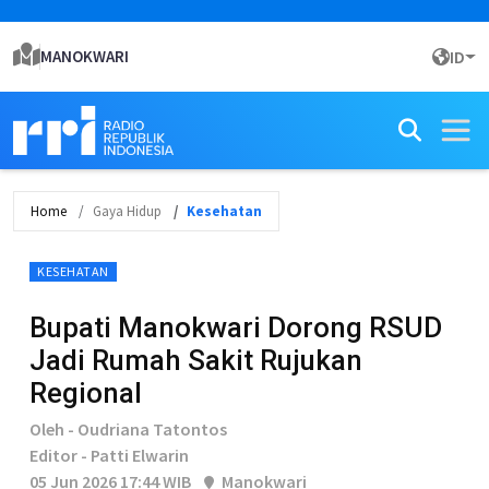
MANOKWARI
ID
Home
Gaya Hidup
Kesehatan
KESEHATAN
Bupati Manokwari Dorong RSUD
Jadi Rumah Sakit Rujukan
Regional
Oleh - Oudriana Tatontos
Editor - Patti Elwarin
05 Jun 2026 17:44 WIB
Manokwari