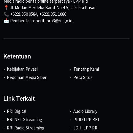
Media radio berita online terpercaya - LPP RRI
📍 Jl. Medan Merdeka Barat No.4-5, Jakarta Pusat.
📞 +6221 350 0584, +6221 351 1086
📩 Pemberitaan: beritapro3@rri.go.id
Ketentuan
Kebijakan Privasi
Tentang Kami
Pedoman Media Siber
Peta Situs
Link Terkait
RRI Digital
Audio Library
RRI NET Streaming
PPID LPP RRI
RRI Radio Streaming
JDIH LPP RRI