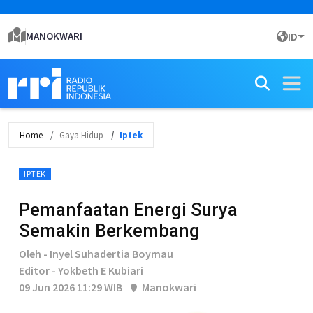
MANOKWARI
ID
Home
Gaya Hidup
Iptek
IPTEK
Pemanfaatan Energi Surya
Semakin Berkembang
Oleh - Inyel Suhadertia Boymau
Editor - Yokbeth E Kubiari
09 Jun 2026 11:29 WIB
Manokwari