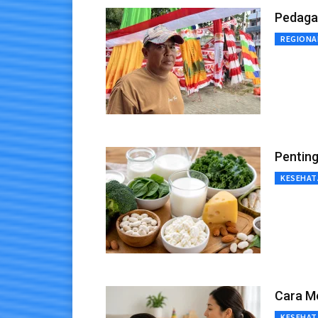
Pedagan
REGIONA
Penting
KESEHAT
Cara Me
KESEHAT