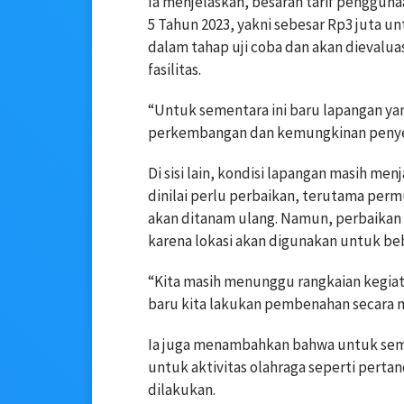
Ia menjelaskan, besaran tarif penggu
5 Tahun 2023, yakni sebesar Rp3 juta unt
dalam tahap uji coba dan akan dievalu
fasilitas.
“Untuk sementara ini baru lapangan yan
perkembangan dan kemungkinan penyesu
Di sisi lain, kondisi lapangan masih me
dinilai perlu perbaikan, terutama per
akan ditanam ulang. Namun, perbaikan
karena lokasi akan digunakan untuk be
“Kita masih menunggu rangkaian kegiata
baru kita lakukan pembenahan secara 
Ia juga menambahkan bahwa untuk sem
untuk aktivitas olahraga seperti perta
dilakukan.