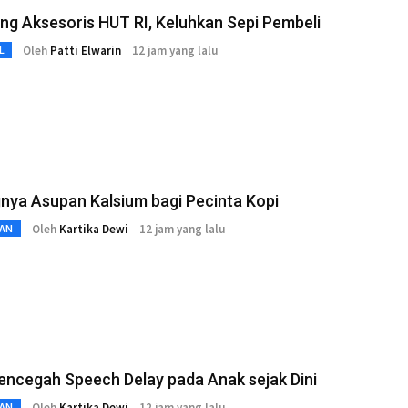
g Aksesoris HUT RI, Keluhkan Sepi Pembeli
Oleh
Patti Elwarin
12 jam yang lalu
L
nya Asupan Kalsium bagi Pecinta Kopi
Oleh
Kartika Dewi
12 jam yang lalu
AN
ncegah Speech Delay pada Anak sejak Dini
Oleh
Kartika Dewi
12 jam yang lalu
AN