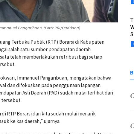
T
W
Immanuel Pangaribuan. (Foto: RRI/Oudriana)
S
Ruang Terbuka Publik (RTP) Borarsi di Kabupaten
agai salah satu sumber pendapatan daerah.
sata telah memberlakukan retribusi bagi setiap
rsebut.
B
anokwari, Immanuel Pangaribuan, mengatakan bahwa
 awal dan difokuskan pada penggunaan lapangan.
ndapatan Asli Daerah (PAD) sudah mulai terlihat dari
i tersebut.
di RTP Borarsi dan kita sudah mulai menarik
suk ke kas daerah,” ujarnya.