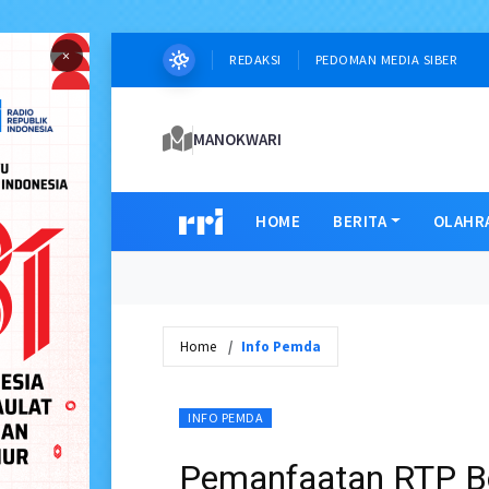
×
REDAKSI
PEDOMAN MEDIA SIBER
MANOKWARI
HOME
BERITA
OLAHR
Home
Info Pemda
INFO PEMDA
Pemanfaatan RTP Bo