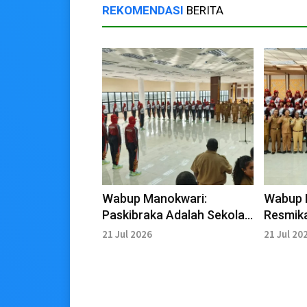
REKOMENDASI
BERITA
Wabup Manokwari:
Wabup 
Paskibraka Adalah Sekolah
Resmika
Karakter Bagi Generasi
Paskibr
21 Jul 2026
21 Jul 20
Muda