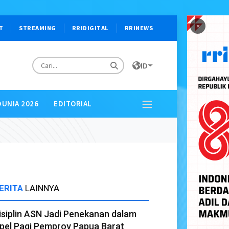
×
T
STREAMING
RRIDIGITAL
RRINEWS
ID
DUNIA 2026
EDITORIAL
ERITA
LAINNYA
isiplin ASN Jadi Penekanan dalam
pel Pagi Pemprov Papua Barat