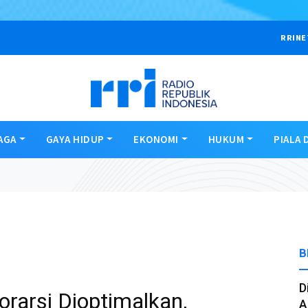
RRINE
AGA
GAYA HIDUP
EKONOMI
HUKUM
PIALA 
B
D
rarsi Dioptimalkan,
A