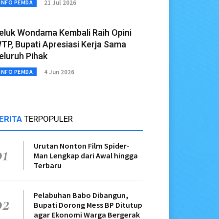
21 Jul 2026
INFO PEMDA
eluk Wondama Kembali Raih Opini
TP, Bupati Apresiasi Kerja Sama
eluruh Pihak
4 Jun 2026
INFO PEMDA
ERITA
TERPOPULER
Urutan Nonton Film Spider-
01
Man Lengkap dari Awal hingga
Terbaru
Pelabuhan Babo Dibangun,
02
Bupati Dorong Mess BP Ditutup
agar Ekonomi Warga Bergerak