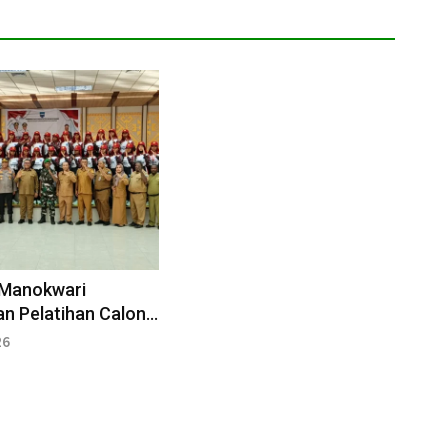
Manokwari
n Pelatihan Calon
aka di RTP Borarsi
26