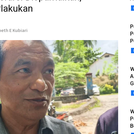
rlakukan
P
beth E Kubiari
P
P
W
A
G
W
P
B