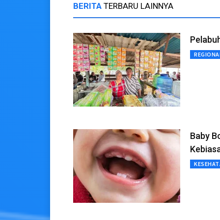
BERITA
TERBARU LAINNYA
Pelabuh
REGIONA
Baby Bo
Kebias
KESEHAT