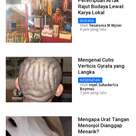
Perempuan Arfak
Rajut Budaya Lewat
Karya Lokal
BUDAYA
Oleh
Tesalonia M Wyzer
6 jam yang lalu
Mengenal Cutis
Verticis Gyrata yang
Langka
KESEHATAN
Oleh
Inyel Suhadertia
Boymau
7 jam yang lalu
Mengapa Urat Tangan
Menonjol Dianggap
Menarik?