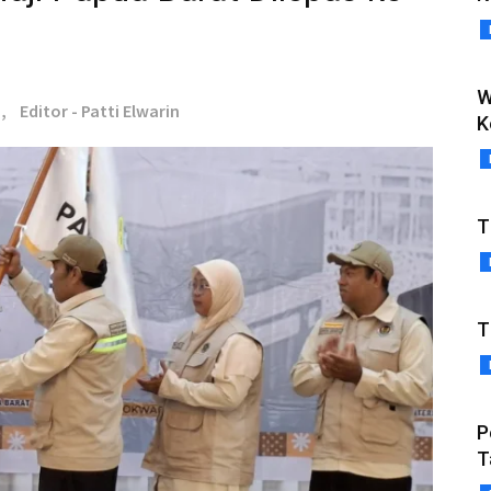
W
,
Editor - Patti Elwarin
K
T
T
P
T