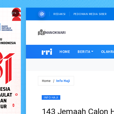
×
REDAKSI
PEDOMAN MEDIA SIBER
MANOKWARI
HOME
BERITA
OLAHR
Home
Info Haji
INFO HAJI
143 Jemaah Calon Ha