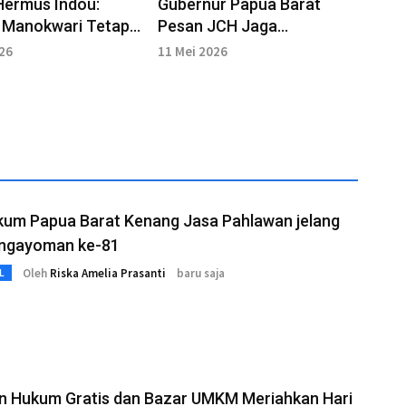
Hermus Indou:
Gubernur Papua Barat
 Manokwari Tetap
Pesan JCH Jaga
n Damai dari
Kesehatan dan Nama Baik
026
11 Mei 2026
Suci
Daerah
um Papua Barat Kenang Jasa Pahlawan jelang
engayoman ke-81
Oleh
Riska Amelia Prasanti
baru saja
L
n Hukum Gratis dan Bazar UMKM Meriahkan Hari