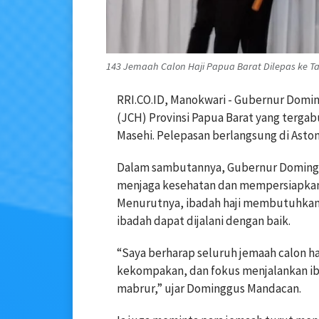
143 Jemaah Calon Haji Papua Barat Dilepas ke Tan
RRI.CO.ID, Manokwari - Gubernur Domin
(JCH) Provinsi Papua Barat yang tergab
Masehi. Pelepasan berlangsung di Aston
Dalam sambutannya, Gubernur Doming
menjaga kesehatan dan mempersiapkan f
Menurutnya, ibadah haji membutuhkan k
ibadah dapat dijalani dengan baik.
“Saya berharap seluruh jemaah calon h
kekompakan, dan fokus menjalankan iba
mabrur,” ujar Dominggus Mandacan.