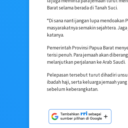
Ia juga meminta para jemaah turut m
Barat selama berada di Tanah Suci.
“Di sana nanti jangan lupa mendoakan P
masyarakatnya semakin sejahtera. Jaga 
katanya.
Pemerintah Provinsi Papua Barat menye
terisi penuh. Para jemaah akan diber
melanjutkan perjalanan ke Arab Saudi.
Pelepasan tersebut turut dihadiri uns
ibadah haji, serta keluarga jemaah ya
sebelum keberangkatan.