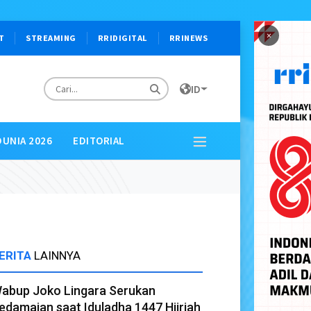
×
T
STREAMING
RRIDIGITAL
RRINEWS
ID
DUNIA 2026
EDITORIAL
ERITA
LAINNYA
abup Joko Lingara Serukan
edamaian saat Iduladha 1447 Hijriah