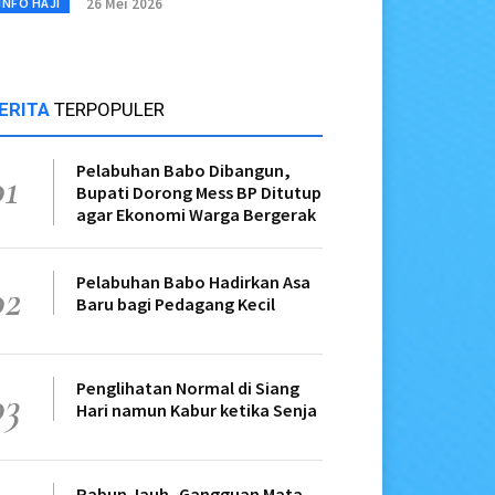
26 Mei 2026
INFO HAJI
ERITA
TERPOPULER
Pelabuhan Babo Dibangun,
01
Bupati Dorong Mess BP Ditutup
agar Ekonomi Warga Bergerak
Pelabuhan Babo Hadirkan Asa
02
Baru bagi Pedagang Kecil
Penglihatan Normal di Siang
03
Hari namun Kabur ketika Senja
Rabun Jauh, Gangguan Mata