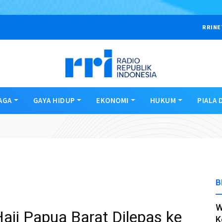
RRINE
AGA
GAYA HIDUP
EKONOMI
HUKUM
PIALA 
B
W
ji Papua Barat Dilepas ke
K