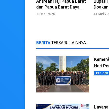
Antrean Haji Papua Barat
Bupati 
dan Papua Barat Daya
Doakan
Capai 12.205 Orang
Aman da
11 Mei 2026
11 Mei 2
Tanah 
BERITA
TERBARU LAINNYA
Kemenk
Hari P
REGIONA
Layana