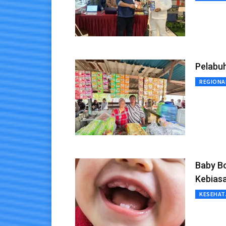
Pelabuh
REGIONA
Baby Bo
Kebias
KESEHAT