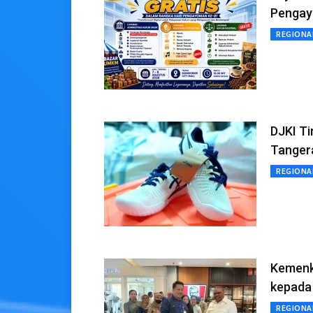
Pengay
REGIONA
DJKI T
Tanger
REGIONA
Kemenk
kepada
REGIONA