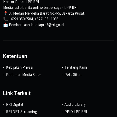
Kantor Pusat LPP RRI
Media radio berita online terpercaya - LPP RRI
📍 Jl. Medan Merdeka Barat No.4-5, Jakarta Pusat.
📞 +6221 350 0584, +6221 351 1086
📩 Pemberitaan: beritapro3@rri.go.id
Ketentuan
Kebijakan Privasi
Tentang Kami
Pedoman Media Siber
Peta Situs
Link Terkait
RRI Digital
Audio Library
RRI NET Streaming
PPID LPP RRI