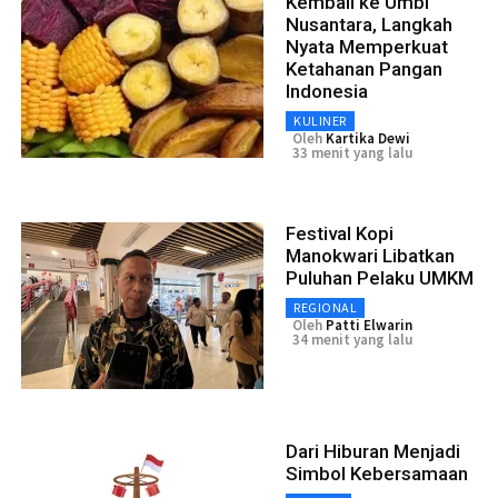
Kembali ke Umbi
Nusantara, Langkah
Nyata Memperkuat
Ketahanan Pangan
Indonesia
KULINER
Oleh
Kartika Dewi
33 menit yang lalu
Festival Kopi
Manokwari Libatkan
Puluhan Pelaku UMKM
REGIONAL
Oleh
Patti Elwarin
34 menit yang lalu
Dari Hiburan Menjadi
Simbol Kebersamaan