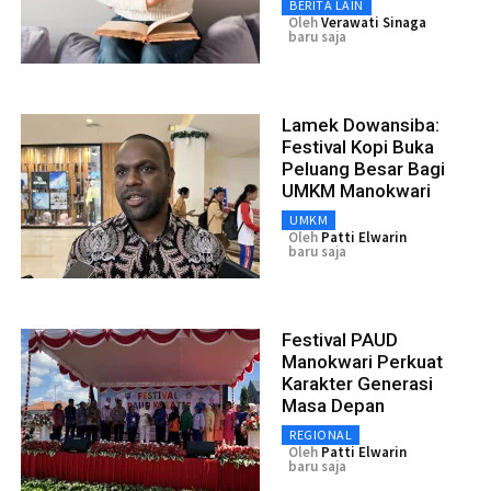
BERITA LAIN
Oleh
Verawati Sinaga
baru saja
Lamek Dowansiba:
Festival Kopi Buka
Peluang Besar Bagi
UMKM Manokwari
UMKM
Oleh
Patti Elwarin
baru saja
Festival PAUD
Manokwari Perkuat
Karakter Generasi
Masa Depan
REGIONAL
Oleh
Patti Elwarin
baru saja