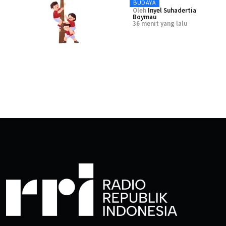
BUDAYA
Oleh
Inyel Suhadertia
Boymau
36 menit yang lalu