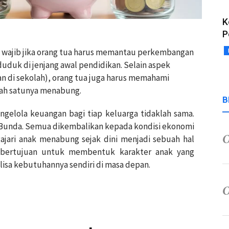
K
P
ng wajib jika orang tua harus memantau perkembangan
duduk di jenjang awal pendidikan. Selain aspek
ran di sekolah), orang tua juga harus memahami
lah satunya menabung.
B
ngelola keuangan bagi tiap keluarga tidaklah sama.
h/Bunda. Semua dikembalikan kepada kondisi ekonomi
ajari anak menabung sejak dini menjadi sebuah hal
ni bertujuan untuk membentuk karakter anak yang
lisa kebutuhannya sendiri di masa depan.