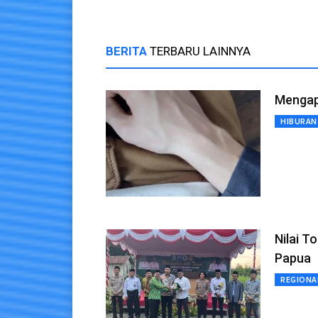
BERITA
TERBARU LAINNYA
Mengap
HIBURAN
Nilai T
Papua
REGIONA