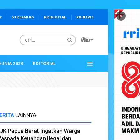
×
T
STREAMING
RRIDIGITAL
RRINEWS
ID
DUNIA 2026
EDITORIAL
ERITA
LAINNYA
JK Papua Barat Ingatkan Warga
aspada Keuangan Ilegal dan