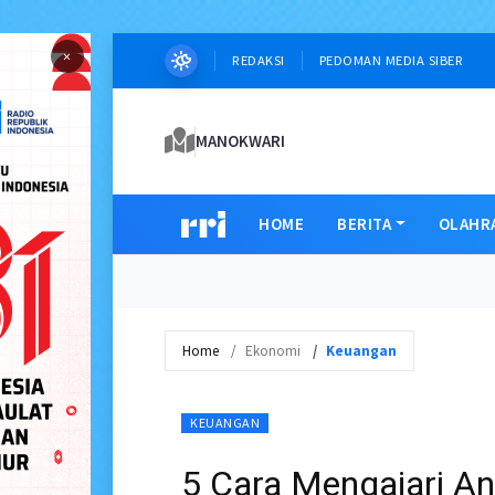
×
REDAKSI
PEDOMAN MEDIA SIBER
MANOKWARI
HOME
BERITA
OLAHR
Home
Ekonomi
Keuangan
KEUANGAN
5 Cara Mengajari A