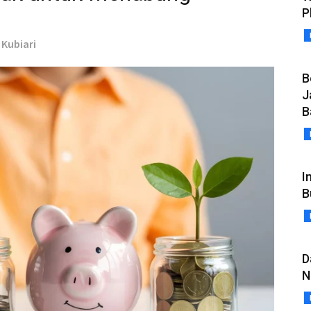
P
 Kubiari
B
J
B
I
B
D
N