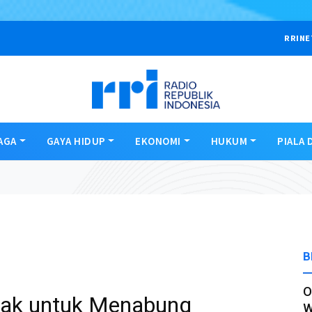
RRINE
AGA
GAYA HIDUP
EKONOMI
HUKUM
PIALA 
B
O
nak untuk Menabung
W