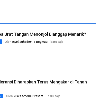
a Urat Tangan Menonjol Dianggap Menarik?
Oleh
Inyel Suhadertia Boymau
baru saja
oleransi Diharapkan Terus Mengakar di Tanah
Oleh
Riska Amelia Prasanti
baru saja
L