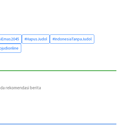
siEmas2045
#HapusJudol
#IndonesiaTanpaJudol
pjudionline
ada rekomendasi berita