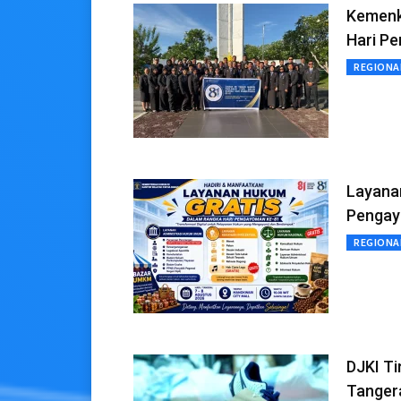
Kemenk
Hari P
REGIONA
Layana
Pengay
REGIONA
DJKI T
Tanger