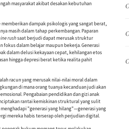
tengah masyarakat akibat desakan kebutuhan
ne memberikan dampak psikologis yang sangat berat,
knya masih dalam tahap perkembangan. Paparan
ine rush
saat berjudi dapat merusak struktur
n fokus dalam belajar maupun bekerja. Generasi
bak dalam delusi kekayaan cepat, kehilangan etos
n hingga depresi berat ketika realita pahit
dalah racun yang merusak nilai-nilai moral dalam
ngkungan di mana orang tuanya kecanduan judi akan
s emosional. Pengabaian pendidikan dan gizi anak
iptakan rantai kemiskinan struktural yang sulit
kan menghadapi "generasi yang hilang"—generasi yang
rgi mereka habis terserap oleh perjudian digital.
at penegak hukum memang terus melakukan