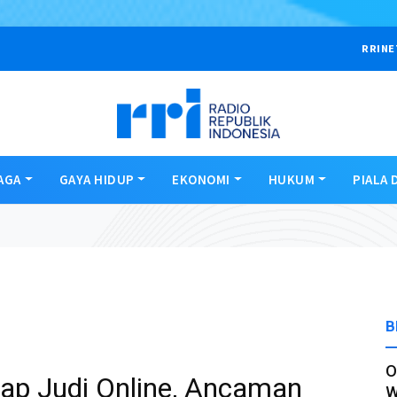
RRINE
AGA
GAYA HIDUP
EKONOMI
HUKUM
PIALA 
B
O
ap Judi Online, Ancaman
W