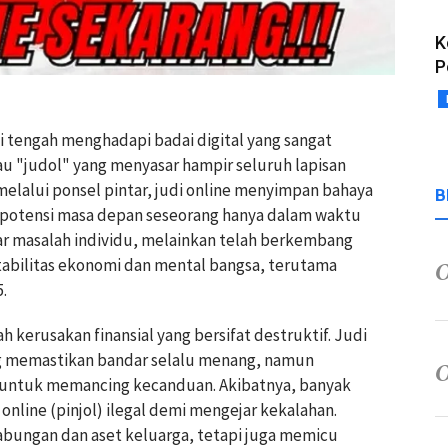
K
P
ni tengah menghadapi badai digital yang sangat
au "judol" yang menyasar hampir seluruh lapisan
elalui ponsel pintar, judi online menyimpan bahaya
B
otensi masa depan seseorang hanya dalam waktu
dar masalah individu, melainkan telah berkembang
stabilitas ekonomi dan mental bangsa, terutama
.
h kerusakan finansial yang bersifat destruktif. Judi
ng memastikan bandar selalu menang, namun
 untuk memancing kecanduan. Akibatnya, banyak
online (pinjol) ilegal demi mengejar kekalahan.
tabungan dan aset keluarga, tetapi juga memicu