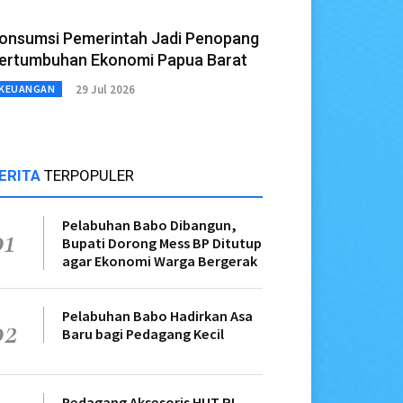
onsumsi Pemerintah Jadi Penopang
ertumbuhan Ekonomi Papua Barat
29 Jul 2026
KEUANGAN
ERITA
TERPOPULER
Pelabuhan Babo Dibangun,
01
Bupati Dorong Mess BP Ditutup
agar Ekonomi Warga Bergerak
Pelabuhan Babo Hadirkan Asa
02
Baru bagi Pedagang Kecil
Pedagang Aksesoris HUT RI,