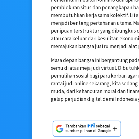
pemblokiran situs dan penangkapan ba
membutuhkan kerja sama kolektif. Liter
menjadi benteng pertahanan utama. Mas
penipuan terstruktur yang dibungkus d
atau cara keluar dari kesulitan ekonomi
memajukan bangsa justru menjadi alat 
Masa depan bangsa ini bergantung pad
semu di atas meja judi virtual. Dibutu
pemulihan sosial bagi para korban aga
rantai judi online sekarang, kita sedan
muda, dari kehancuran moral dan finans
gelap perjudian digital demi Indonesia