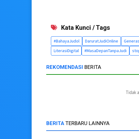
Kata Kunci / Tags
#BahayaJudol
DaruratJudiOnline
Genera
LiterasiDigital
#MasaDepanTanpaJudi
sto
REKOMENDASI
BERITA
Tidak 
BERITA
TERBARU LAINNYA