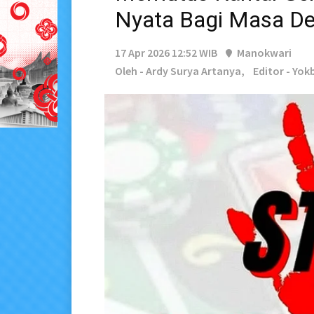
Nyata Bagi Masa D
17 Apr 2026 12:52 WIB
Manokwari
Oleh - Ardy Surya Artanya,
Editor - Yok