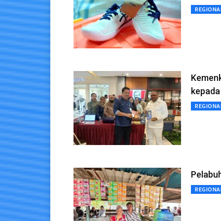
REGIONA
Kemenk
kepada
REGIONA
Pelabuh
REGIONA