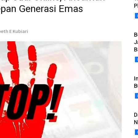
P
epan Generasi Emas
beth E Kubiari
B
J
B
I
B
D
N