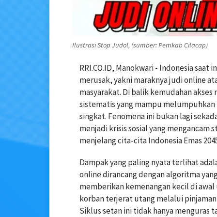
Ilustrasi Stop Judol, (sumber: Pemkab Cilacap)
RRI.CO.ID, Manokwari - Indonesia saat i
merusak, yakni maraknya judi online at
masyarakat. Di balik kemudahan akses m
sistematis yang mampu melumpuhkan p
singkat. Fenomena ini bukan lagi seka
menjadi krisis sosial yang mengancam 
menjelang cita-cita Indonesia Emas 2045
Dampak yang paling nyata terlihat adala
online dirancang dengan algoritma ya
memberikan kemenangan kecil di awal
korban terjerat utang melalui pinjaman 
Siklus setan ini tidak hanya menguras 