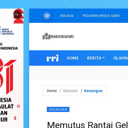
×
REDAKSI
PEDOMAN MEDIA SIBER
MANOKWARI
HOME
BERITA
OLAHR
Home
Ekonomi
Keuangan
KEUANGAN
Memutus Rantai Gel