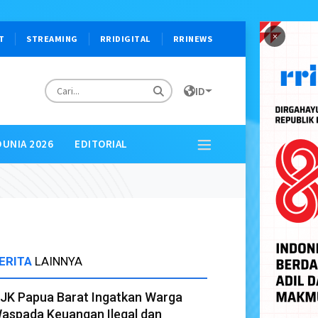
×
T
STREAMING
RRIDIGITAL
RRINEWS
ID
DUNIA 2026
EDITORIAL
ERITA
LAINNYA
JK Papua Barat Ingatkan Warga
aspada Keuangan Ilegal dan