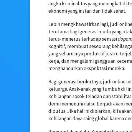
angka kriminalitas yang meningkat di 
ekonomi yang instan dan tidak sehat.
Lebih mengkhawatirkan lagi, judi onli
terutama bagi generasi muda yang ota
terus-menerus terhadap sensasi
dopam
kognitif, membuat seseorang kehilanga
yang seharusnya produktif justru terje
kerja, dan mengalami gangguan kecemasa
menghancurkan ekspektasi mereka.
Bagi generasi berikutnya, judi online a
keluarga. Anak-anak yang tumbuh di li
kehilangan sosok teladan dan stabilita
demi memenuhi nafsu berjudi akan menc
diputus. Jika hal ini dibiarkan, kita a
kehilangan daya saing global karena ene
Pemerintah melalui Kominfo dan apar