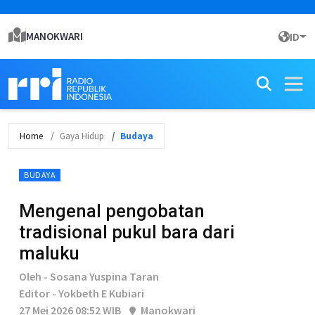
MANOKWARI
ID
Home
Gaya Hidup
Budaya
BUDAYA
Mengenal pengobatan
tradisional pukul bara dari
maluku
Oleh - Sosana Yuspina Taran
Editor - Yokbeth E Kubiari
27 Mei 2026 08:52 WIB
Manokwari