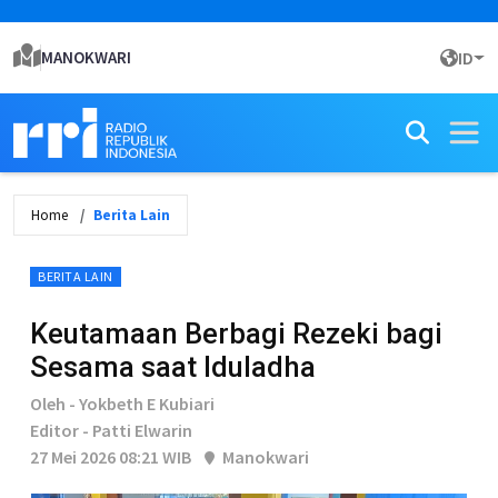
MANOKWARI
ID
Home
Berita Lain
BERITA LAIN
Keutamaan Berbagi Rezeki bagi
Sesama saat Iduladha
Oleh - Yokbeth E Kubiari
Editor - Patti Elwarin
27 Mei 2026 08:21 WIB
Manokwari