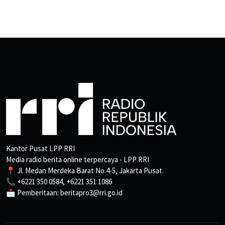
Kantor Pusat LPP RRI
Media radio berita online terpercaya - LPP RRI
📍 Jl. Medan Merdeka Barat No.4-5, Jakarta Pusat.
📞 +6221 350 0584, +6221 351 1086
📩 Pemberitaan: beritapro3@rri.go.id