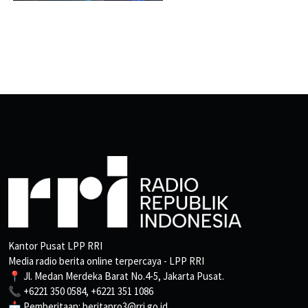
Kantor Pusat LPP RRI
Media radio berita online terpercaya - LPP RRI
📍 Jl. Medan Merdeka Barat No.4-5, Jakarta Pusat.
📞 +6221 350 0584, +6221 351 1086
📩 Pemberitaan: beritapro3@rri.go.id