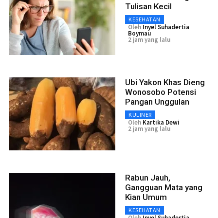
Tulisan Kecil
KESEHATAN
Oleh
Inyel Suhadertia
Boymau
2 jam yang lalu
Ubi Yakon Khas Dieng
Wonosobo Potensi
Pangan Unggulan
KULINER
Oleh
Kartika Dewi
2 jam yang lalu
Rabun Jauh,
Gangguan Mata yang
Kian Umum
KESEHATAN
Oleh
Inyel Suhadertia