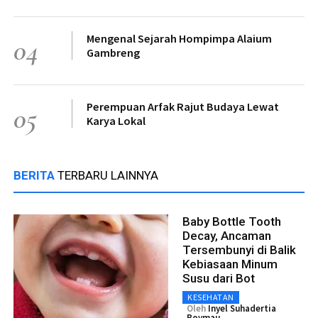
Mengenal Sejarah Hompimpa Alaium
04
Gambreng
Perempuan Arfak Rajut Budaya Lewat
05
Karya Lokal
BERITA
TERBARU LAINNYA
Baby Bottle Tooth
Decay, Ancaman
Tersembunyi di Balik
Kebiasaan Minum
Susu dari Bot
KESEHATAN
Oleh
Inyel Suhadertia
Boymau