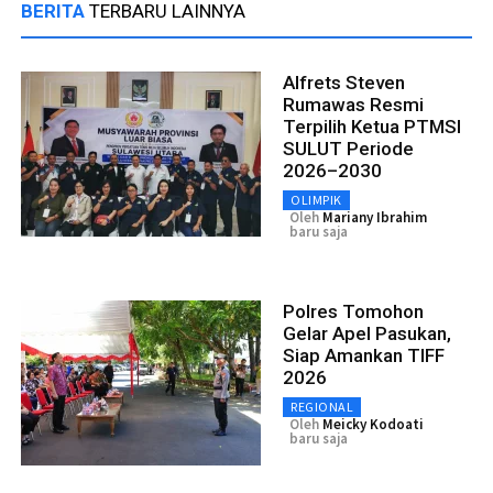
BERITA
TERBARU LAINNYA
Alfrets Steven
Rumawas Resmi
Terpilih Ketua PTMSI
SULUT Periode
2026–2030
OLIMPIK
Oleh
Mariany Ibrahim
baru saja
Polres Tomohon
Gelar Apel Pasukan,
Siap Amankan TIFF
2026
REGIONAL
Oleh
Meicky Kodoati
baru saja