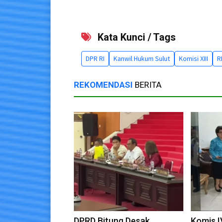
Kata Kunci / Tags
DPR RI
Kanwil Hukum Sulut
Komisi XIII
R
REKOMENDASI
BERITA
DPRD Bitung Desak
Komis I