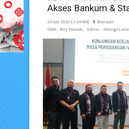
Akses Bankum & St
24 Apr 2026 13:24 WIB
Manado
Oleh - Roy Pessak,
Editor - George Lat