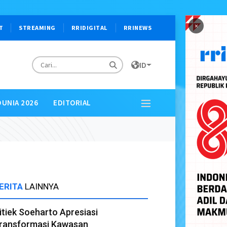
×
T
STREAMING
RRIDIGITAL
RRINEWS
ID
DUNIA 2026
EDITORIAL
ERITA
LAINNYA
itiek Soeharto Apresiasi
ransformasi Kawasan