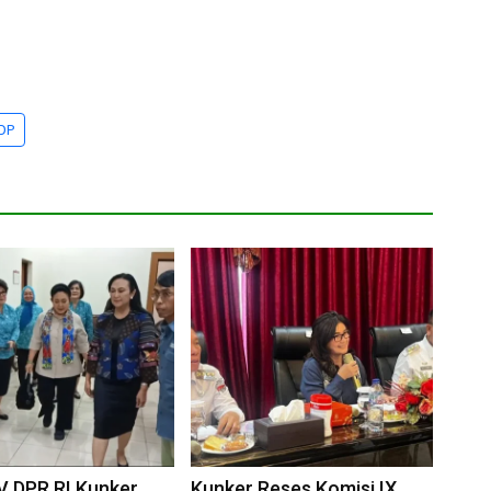
DP
V DPR RI Kunker
Kunker Reses Komisi IX