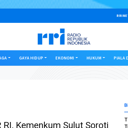
RRINE
AGA
GAYA HIDUP
EKONOMI
HUKUM
PIALA 
B
T
 RI, Kemenkum Sulut Soroti
T