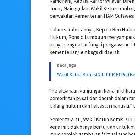
Ramdhani, Kepala Kantor Wilayah Direk
Tonny Nainggolan, Wakil Ketua Lembaga
perwakilan Kementerian HAM Sulawesi
Dalam sambutannya, Kepala Biro Hukum
Hukum, Ronald Lumbuun menyampaikan 
upaya penguatan fungsi pengawasan DP
kementerian/lembaga di daerah.
Baca juga:
Wakil Ketua Komisi XIII DPR RI Puji
“Pelaksanaan kunjungan kerja ini dih
pemerintah pusat dan daerah dalam ran
bidang hukum dan hak asasi manusia,” 
Sementara itu, Wakil Ketua Komisi XI
kerja ini tidak hanya bertujuan untuk
memperoleh gambaran faktual atas berb