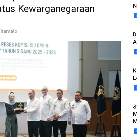
N
atus Kewarganegaraan
uihamalo
D
A
K
L
S
M
M